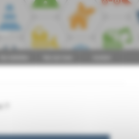
CAPEB
Nos batailles
Nos services
Contact
x ?