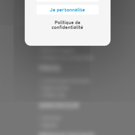
Nos batailles
Je personnalise
Nos services
Contact
Politique de
confidentialité
INFORMATIONS
Crédits
Mentions légales
Politique de confidentialité
PRESSE
Communiqués de presse
Espace presse
Chiffres clés
ANNONCEUR
Annoncer
Exposer