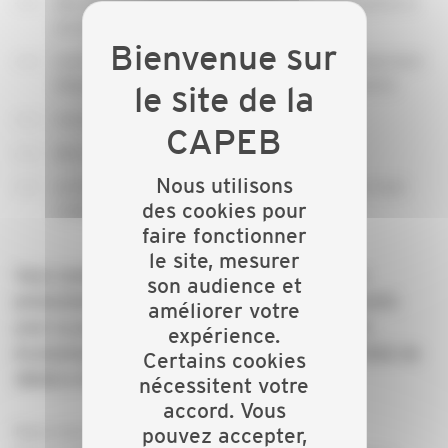
des appels d'offres publics faits pour vous grâce à
un moteur de recherche efficace,
vos DCE (Dossiers de Consultation des Entreprises)
disponibles et téléchargeables instantanément,
vos alertes en illimité,
des recherches performantes,
Nous utilisons
un historique complet et un livre blanc pour tout
des cookies pour
comprendre sur les marchés publics.
faire fonctionner
le site, mesurer
Vous souhaitez en savoir plus ? Assistez à la
son audience et
présentation très rapide de ce nouveau dispositif,
améliorer votre
avec la participation de Cédric BOSSE du pôle
expérience.
économique PACA CORSE le Mardi 5 juillet 2022 de
Certains cookies
18h00 à 18h30.
nécessitent votre
accord. Vous
Nous vous attendons nombreux !
pouvez accepter,