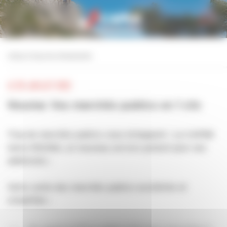
Personnaliser la gestion des cookies
retour à tous les événements
LE 05 JUILLET 2022
Nouma: Vos marchés publics en 1 clic
Trop de marchés publics vous échappent : La CAPEB
lance NOUMA, un nouveau service gratuit pour ses
adhérents :
Votre veille des marchés publics accélérée et
simplifiée :