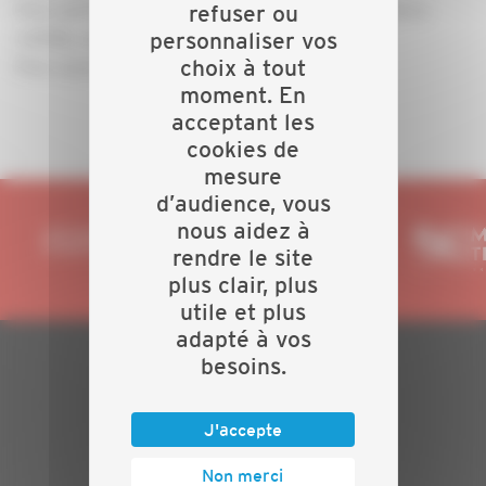
Pour participer à cette réunion dans les locaux de la
refuser ou
CAPEB, cliquez
ici
personnaliser vos
choix à tout
Pour suivre cette réunion en visio, cliquez
ici
moment. En
acceptant les
cookies de
mesure
d’audience, vous
nous aidez à
rendre le site
plus clair, plus
utile et plus
adapté à vos
besoins.
PLAN DU SITE
J'accepte
Actualités
Evénements
Non merci
Présentation