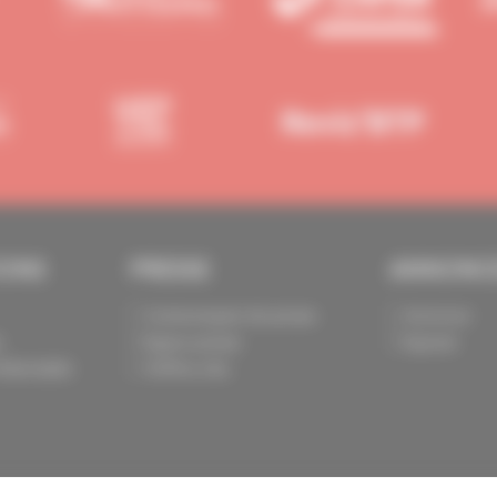
IONS
PRESSE
ANNONC
Communiqués de presse
Annoncer
s
Espace presse
Exposer
identialité
Chiffres clés