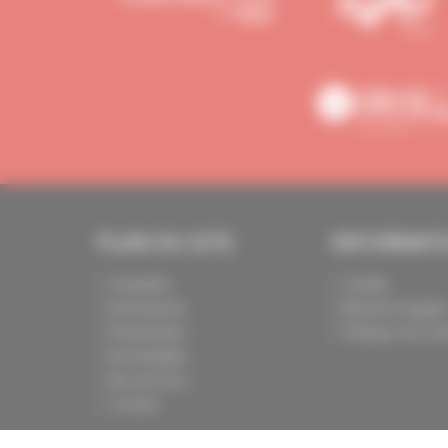
PLAN DU SITE
INFORMAT
Actualités
Crédits
Evénements
Mentions légale
Présentation
Politique de conf
Nos batailles
Nos services
Contact