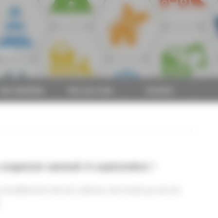
CAPEB
Nos batailles
Nos services
Contact
e organisé samedi 4 septembre !
s du Bâtiment afin de collecter des fonds qui seront
.