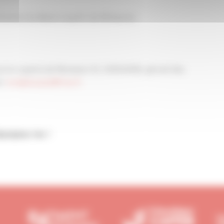
vonne les Bains à partir de 18 heures
nscrire auprès de Monsieur EL GHOUASSI, gérant des
 :
k.elghouassi@free.fr
ejoignez-les !