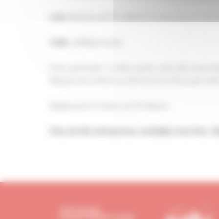
:Restaurant DV BEACH au bord du lac de Di
Lieu
20€/personne
Coût :
Pour participer à cette soirée, mercide vous i
Maçons du Léman au 06 52 53 15 74 ou par mail
Règlement à l’ordre du DV Beach.
Plus de 80 entreprises sontdéjà inscrites. R