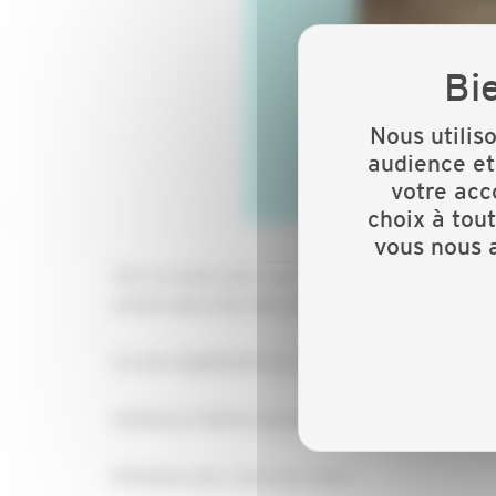
Nous utilis
audience et
votre acc
choix à tou
vous nous a
Une occasion pour vous d’échangeravec des collè
actions derecherche contre le cancer (car nous 
Ce sera également un momentconvivial dans un 
Ambiance festive assurée grâce auconcert du 
N’hésitez plus. Inscrivez-vous !