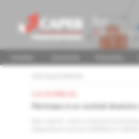
Personnaliser la gestion des cookies
Ain
Accéder à une autre 
Actualités
Evénements
Présentation
retour à tous les événements
LE 04 SEPTEMBRE 2021
Participez à un cocktail dinatoir
Notre objectif : réunir le maximum d’entreprise
intégralement reversés à ENFANCE ET CANCER