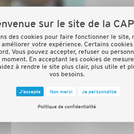
ons des cookies pour faire fonctionner le site,
 améliorer votre expérience. Certains cookies
ord. Vous pouvez accepter, refuser ou personn
t moment. En acceptant les cookies de mesure
idez à rendre le site plus clair, plus utile et p
vos besoins.
gues, de faire des rencontres, d’être sensibilisés aux
sommes tous, de près ou de loinconcernés !) …...
J'accepte
Non merci
Je personnalise
cadre des plus agréables !
Politique de confidentialité
groupe LVO ROCK.