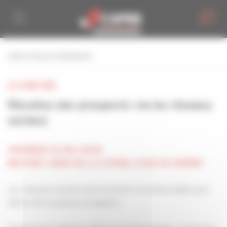
Personnaliser la gestion des cookies
retour à tous les événements
LE 16 MAI 2025
Récoltez des prospects via les réseaux
sociaux
VENDREDI 16 MAI 2025
BELFORT, SIEGE DE LA CAPEB, 6 RUE DU RHÔNE
Les réseaux sociaux sont un levier incontournable pour
attirer de nouveaux prospects.