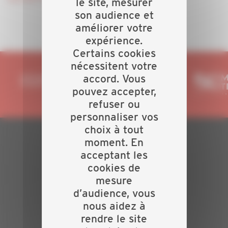
le site, mesurer
son audience et
améliorer votre
expérience.
Certains cookies
nécessitent votre
accord. Vous
pouvez accepter,
refuser ou
personnaliser vos
choix à tout
moment. En
PLAN DU SITE
acceptant les
cookies de
Actualités
mesure
Evénements
d’audience, vous
Présentation
nous aidez à
Nos batailles
rendre le site
Nos services