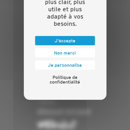
plus clair, plus
Contact
utile et plus
INFORMATIONS
adapté à vos
besoins.
Crédits
Mentions légales
Politique de confidentialité
J'accepte
PRESSE
Non merci
Communiqués de presse
Je personnalise
Espace presse
Chiffres clés
Politique de
confidentialité
ANNONCEUR
Annoncer
Exposer
RÉSEAUX SOCIAUX