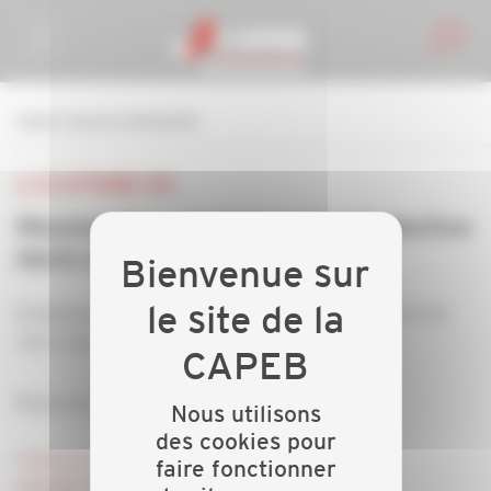
Personnaliser la gestion des cookies
retour à tous les événements
LE 20 SEPTEMBRE 2018
Réunion Nouvelle Convention Collective
PAYS GEX
Employeurs du bâtiment, venez vous informer près de
chez vous !
Réservé aux adhérents CAPEB
Nous utilisons
des cookies pour
Téléchargez le programme
faire fonctionner
INSCRIPTION