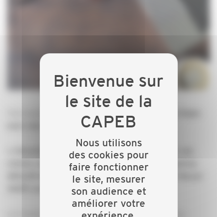
Tout savoir et mettre en place
pour limiter vos litiges
avec vos clients.
Nous utilisons
« Sécurisez votre relation contractuelle avec vos
des cookies pour
clients etévitez les impayés »
Animé par Sandrine
faire fonctionner
BIHLER MOULIN, juriste CAPEB 01 et Maitre Pascal
le site, mesurer
DURY, avocat
son audience et
améliorer votre
Les mentions obligatoires sur vos devis et factures
expérience.