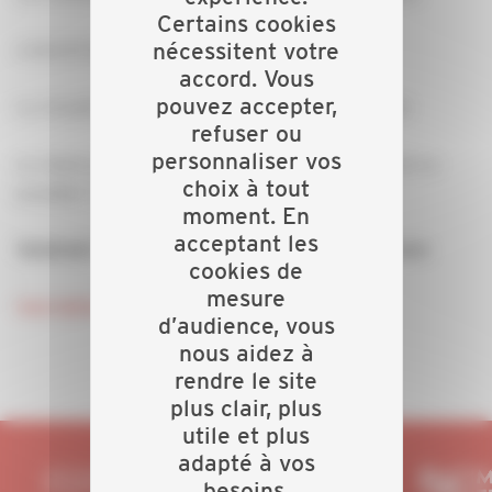
Certains cookies
nécessitent votre
L’intérêt des conditions générales de vente
accord. Vous
pouvez accepter,
La réception de vos chantiers : un incontournable
refuser ou
personnaliser vos
Le client ou vous souhaitez résilier lemarché ? Est-ce
choix à tout
possible ? Comment ?
moment. En
acceptant les
Vendredi 30 avril 2021 de 9 h à 10 h 30, en visio
cookies de
mesure
inscription
d’audience, vous
nous aidez à
rendre le site
plus clair, plus
utile et plus
adapté à vos
besoins.