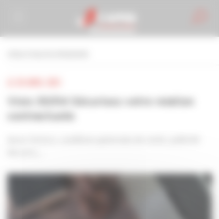
Personnaliser la gestion des cookies
retour à tous les événements
LE 30 AVRIL 2021
Visio 30/04 Sécurisez votre relation
contractuelle
devis, facture, conditions générales de vente, publicité
des prix,…