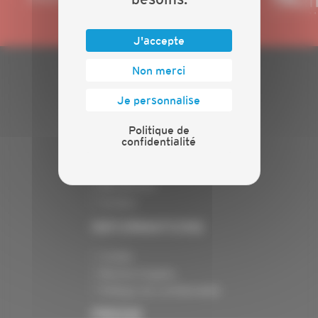
J'accepte
Non merci
PLAN DU SITE
Je personnalise
Actualités
Politique de
Evénements
confidentialité
Présentation
Nos batailles
Nos services
Contact
INFORMATIONS
Crédits
Mentions légales
Politique de confidentialité
PRESSE