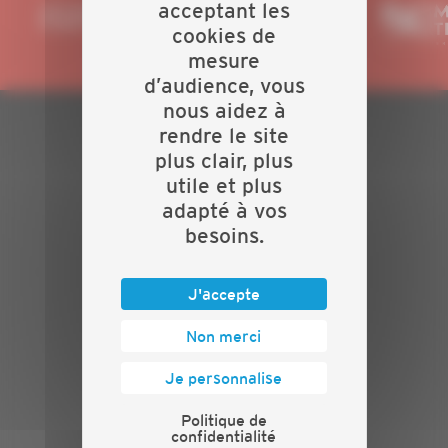
acceptant les
cookies de
mesure
d’audience, vous
nous aidez à
rendre le site
PLAN DU SITE
plus clair, plus
utile et plus
Actualités
adapté à vos
Evénements
besoins.
Présentation
Nos batailles
Nos services
J'accepte
Contact
Non merci
INFORMATIONS
Je personnalise
Crédits
Mentions légales
Politique de
confidentialité
Politique de confidentialité