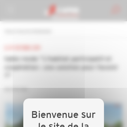
Personnaliser la gestion des cookies
retour à tous les événements
LE 07 OCTOBRE 2019
table-ronde "L'habitat participatif et
coopération : une solution pour l'avenir
?"
INVITATION