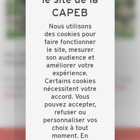
Nous utilisons
des cookies pour
faire fonctionner
le site, mesurer
: cliquer
Pour consulter le programme
ici
son audience et
Inscription en ligne :
ici
améliorer votre
expérience.
Pour accéder gratuitement au salon pour la table-ronde,
Certains cookies
n'oubliez d'imprimer et compléter le
coupon d'entrée
nécessitent votre
.
accord. Vous
gratuite
pouvez accepter,
refuser ou
personnaliser vos
choix à tout
moment. En