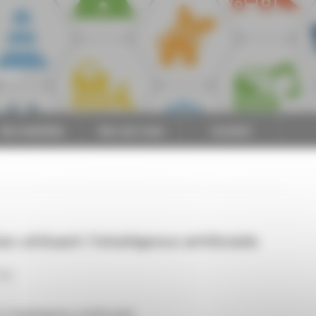
CAPEB
Nos batailles
Nos services
Contact
n utilisant l’intelligence artificielle
TIM
l’intelligence artificielle