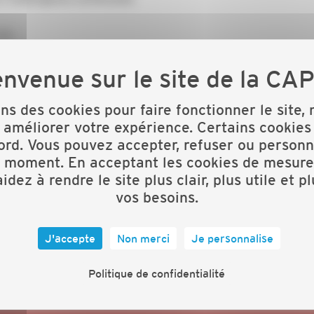
TIM
ion en live de devis
ons des cookies pour faire fonctionner le site,
 améliorer votre expérience. Certains cookies
ord. Vous pouvez accepter, refuser ou personn
t moment. En acceptant les cookies de mesure
idez à rendre le site plus clair, plus utile et p
vos besoins.
pQLSd_m2HPYpPxZOjbW1e4WgeNkdAreHG-
r
J'accepte
Non merci
Je personnalise
Politique de confidentialité