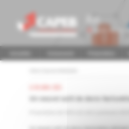
Personnaliser la gestion des cookies
Ain
Accéder à une autre 
Actualités
Evénements
Présentation
retour à tous les événements
LE 08 AVRIL 2025
Un nouvel outil de devis facturatio
Présentation de l’offre de notre partenaire NO
Un nouvel outil de devis facturation utilisant 