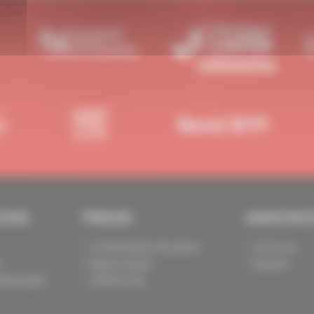
IONS
PRESSE
ANNONC
Communiqués de presse
Annoncer
s
Espace presse
Exposer
identialité
Chiffres clés