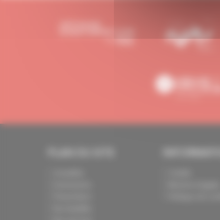
PLAN DU SITE
INFORMAT
Actualités
Crédits
Evénements
Mentions légale
Présentation
Politique de conf
Nos batailles