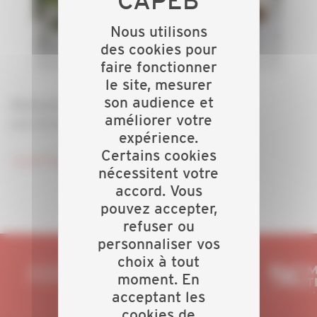
Nous utilisons
des cookies pour
faire fonctionner
le site, mesurer
son audience et
Webinaire CEE EDF
améliorer votre
pour les métiers du chauffage et des énergies
expérience.
Certains cookies
Je participe
nécessitent votre
accord. Vous
pouvez accepter,
refuser ou
personnaliser vos
choix à tout
moment. En
acceptant les
cookies de