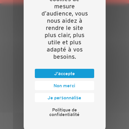
mesure
d’audience, vous
nous aidez à
PLAN DU SITE
rendre le site
Actualités
plus clair, plus
Evénements
utile et plus
Présentation
adapté à vos
Nos batailles
besoins.
Nos services
Contact
J'accepte
INFORMATIONS
Non merci
Crédits
Mentions légales
Je personnalise
Politique de confidentialité
Politique de
PRESSE
confidentialité
Communiqués de presse