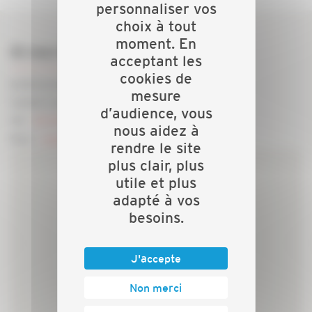
personnaliser vos
choix à tout
moment. En
Où nous trouver ?
acceptant les
cookies de
8 BOULEVARD BAROTTE
mesure
52002 CHAUMONT CEDEX
d’audience, vous
Tel -
03 25 35 04 20
nous aidez à
Mail -
capeb@capeb-haute-marne.fr
rendre le site
plus clair, plus
utile et plus
adapté à vos
besoins.
J'accepte
Non merci