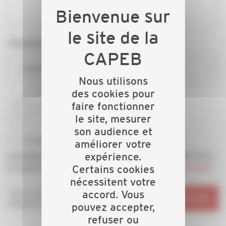
Département*
CAPEB HAUTE-MARNE
Nous utilisons
des cookies pour
faire fonctionner
le site, mesurer
son audience et
En soumettant ce formulaire, j’accepte d'être
améliorer votre
contacté(e) par téléphone et/ou email par la CAPEB. Pour
expérience.
en savoir plus, consultez notre
politique de confidentialité
Certains cookies
nécessitent votre
*Informations
accord. Vous
ENVOYER
obligatoires
pouvez accepter,
refuser ou