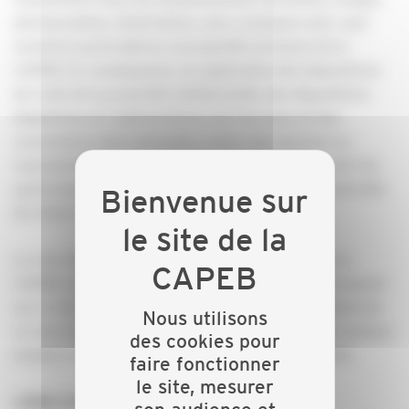
photographies, illustrations, sons, musiques sont, sauf
mentions particulières, la propriété exclusive de la
CAPEB. En conséquence, en application des dispositions
du Code de la propriété intellectuelle, des dispositions
législatives et réglementaires de tous pays et des
conventions internationales, toute reproduction ou
représentation, intégrale ou partielle, du site ou de l’un
quelconque des éléments qui le composent, est interdite
de même que leur altération.
Le nom de domaine est la propriété exclusive de la
CAPEB, de même que les marques et logos apparaissant
sur ce site internet. Toute reproduction ou utilisation de
Nous utilisons
ce nom de domaine, de ces marques ou logos, de quelque
des cookies pour
manière et à quelque titre que ce soit, est interdite.
faire fonctionner
le site, mesurer
LIENS HYPERTEXTE