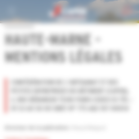
Personnaliser la gestion des cookies
HAUTE-MARNE -
MENTIONS LÉGALES
CONFÉDÉRATION DE L’ARTISANAT ET DES
PETITES ENTREPRISES DU BÂTIMENT (CAPEB),
2, RUE BÉRANGER 75140 PARIS CEDEX 03 TÉL :
01 53 60 50 00 SIRET N° 775 682 107 00054
Pascal Maigrot
Directeur de la publication :