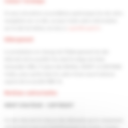
Contact Technique
Si vous rencontrez un problème quelconque lors de votre
navigation sur ce site, ou pour toute autre information
sur le site lui-même, écrivez à
capeb@capeb.fr
.
Hébergement
Le prestataire en charge de l’hébergement du site
Internet est la société CGI, dont le siège est situé
Immeuble CB16, 17 place des Reflets, 92097 LA DEFENSE
Cedex, pour partie dans le cadre d’une sous-traitance
auprès de la société MBV SI.
Mentions contractuelles
DROIT D’AUTEUR – COPYRIGHT
Ce site internet et chacun des éléments qui le composent,
notamment mais non limitativement, les textes, images,