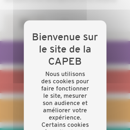
JE LANCE MON ENTREPRISE
Nous utilisons
des cookies pour
JE GÈRE MON ENTREPRISE
faire fonctionner
le site, mesurer
son audience et
améliorer votre
JE GÈRE MES SALARIÉS
expérience.
Certains cookies