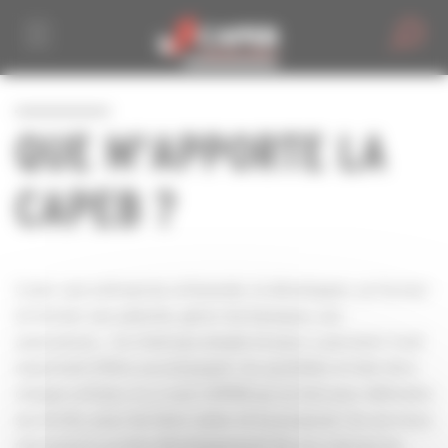
Personnaliser la gestion des cookies
QUE M'APPORTE LA
CAPEB ?
Créer une entreprise artisanale, la développer, se former
et former ses salariés, gérer les banques, ses
assurances… Ce n’est pas simple et pour y parvenir il est
important d’être accompagné. Au quotidien et derrière
chaque artisan, il y a une CAPEB qui se bat pour défendre
ses droits, pour les faire valoir et lui proposer les services
nécessaires au bon développement de son entreprise.