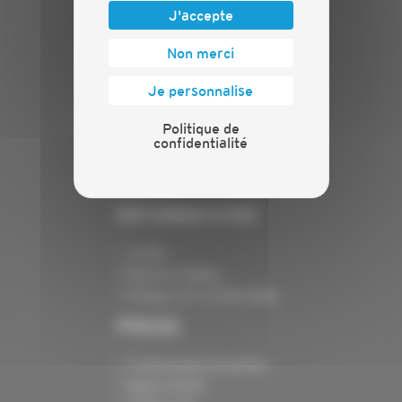
J'accepte
PLAN DU SITE
Non merci
Actualités
Je personnalise
Evénements
Présentation
Politique de
confidentialité
Nos batailles
Nos services
Contact
INFORMATIONS
Crédits
Mentions légales
Politique de confidentialité
PRESSE
Communiqués de presse
Espace presse