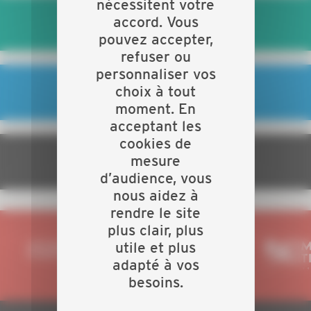
nécessitent votre
accord. Vous
MON CONJOINT ET MOI
pouvez accepter,
refuser ou
personnaliser vos
choix à tout
JE DÉVELOPPE MON ENTREPRISE
moment. En
acceptant les
cookies de
mesure
JE BÉNÉFICIE D'AVANTAGES
d’audience, vous
nous aidez à
rendre le site
plus clair, plus
utile et plus
adapté à vos
besoins.