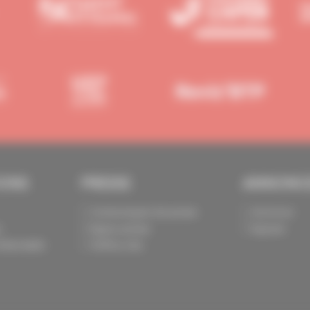
IONS
PRESSE
ANNONC
Communiqués de presse
Annoncer
s
Espace presse
Exposer
identialité
Chiffres clés