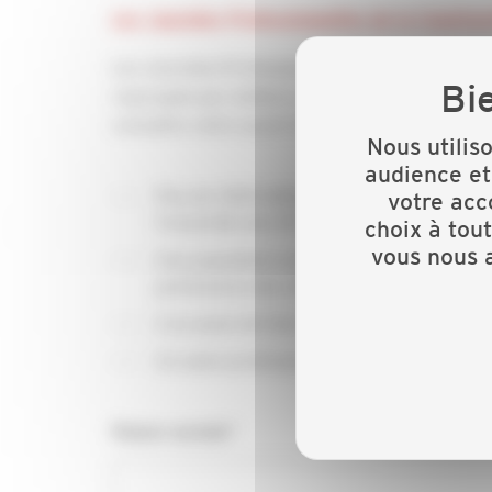
Les Journées Professionnelles de la Construc
Les Journées Professionnelles de la Constructi
regroupés par métiers. En relation directe avec 
connaître votre savoir-faire.
Nous utilis
audience et
Plus de 3000 délégués prescripteurs de l
votre acc
l’ensemble des 95 CAPEB départementale
choix à tou
vous nous a
Une population exclusivement professionne
partenaires des chefs d’entreprise
L’occasion de faire des démonstrations de
Un salon professionnel ouvert aux artisan
Raison sociale*