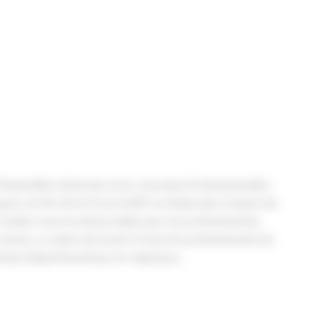
’Assemblée Générale et les Journées Professionnelles
re, les 19, 20 et 21 avril 2017 au Palais des Congrès de
rendez-vous incontournable pour les professionnels.
veau, ce salon est ouvert à tous les professionnels du
tisans départementaux et régionaux.