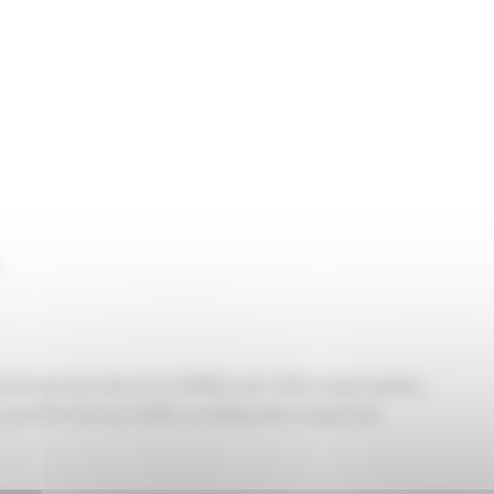
entreprises élus à la CAPEB, soit 1 200 congressistes.
es 19 et 20 avril 2017, au Palais des congrès de