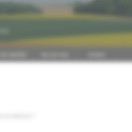
CAPEB
Nos batailles
Nos services
Contact
ns du bâtiment ?