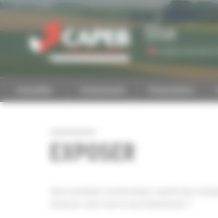
Personnaliser la gestion des cookies
Oise
Accéder à une autre 
Actualités
Evénements
Présentation
EXPOSER
Vous souhaitez communiquer auprès des artisa
Associez votre nom à nos événements ?