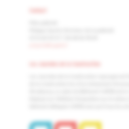
Contact
Pôle publicité
Philippe Hyerlé, Directeur de la publicité
01 53 60 50 57 / 06 08 56 78 09
p.hyerle@capeb.fr
Les Journées de la Construction
Les Journées de la Construction regrouperont l
de la Construction lors d’un événement d’envergu
Strasbourg. Le salon du Bâtiment CAPEB est le 
Déployé sur 5000m2 d'exposition sur le même ni
bâtiment délégués CAPEB ainsi qu'à tous les ar