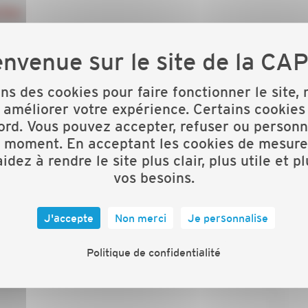
tion
on sont le rassemblement des chefs d’entreprise CAPEB
les artisans, ces journées sont l’occasion de faire
ons des cookies pour faire fonctionner le site,
 améliorer votre expérience. Certains cookies
a CAPEB sur l’ensemble des JPC représentant
ord. Vous pouvez accepter, refuser ou personn
s
t moment. En acceptant les cookies de mesure
idez à rendre le site plus clair, plus utile et p
lle, la présence de nombreux conjoints, véritables
vos besoins.
 vos produits et de présenter vos innovations
J'accepte
Non merci
Je personnalise
s du département et de la région
Politique de confidentialité