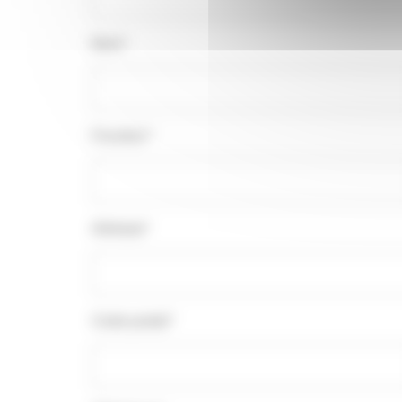
Nom*
Fonction*
Adresse*
Code postal*