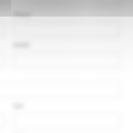
Prénom*
Activité*
Ville*