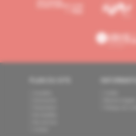
PLAN DU SITE
INFORMAT
Actualités
Crédits
Evénements
Mentions légale
Présentation
Politique de conf
Nos batailles
Nos services
Contact