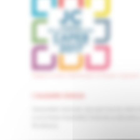
Cliquez ici pour télécharger le dossier exposant
L’Assemblée Générale
L’Assemblée Générale regroupe tous les chefs d’
La prochaine Assemblée Générale se déroulera, l
Strasbourg.