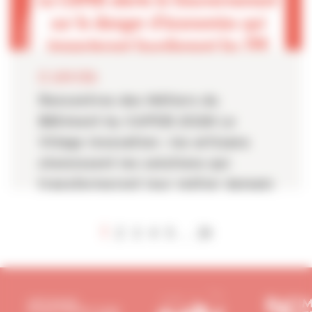
22 JUIN 2026
Rencontres des Métiers du
Bâtiment by CAPEB 2026 Le
Village Innovation : les artisans
choisissent les solutions qui
transformeront leur métier demain
1
2
3
4
5
24
...