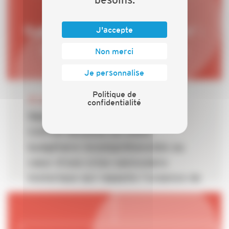
J'accepte
Non merci
Je personnalise
Politique de
30 JUIN 2026
confidentialité
Rabot de MaPrimeRénov' : la
CAPEB dénonce un choix
budgétaire incompréhensible au
cœur d’une crise caniculaire
historique qui rappelle l’urgence de
la rénovation énergétique des
bâtiments