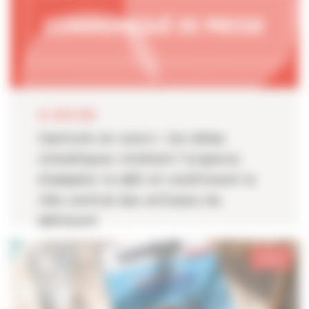
24 JUIN 2026
Canicule en cours : les aléas
climatiques révèlent l’urgence
d’adapter le bâti et confirment le
rôle central des artisans du
bâtiment
Sarthe