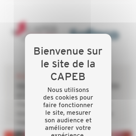
06 JUILLET 2026
Rénovation énergétique : la CAPEB
Nous utilisons
et Crédit Agricole Personal
des cookies pour
faire fonctionner
Finance & Mobility s’allient pour
le site, mesurer
lever le frein du financement des
son audience et
travaux
améliorer votre
expérience.