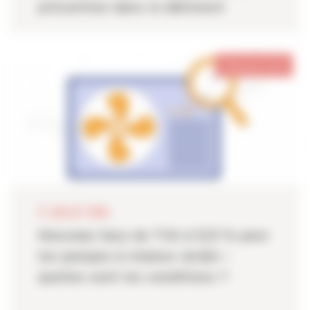
prévention dans le bâtiment
Pays de la Loire
17 JUILLET 2026
Nouveau taux de TVA à 5,5 % pour
les pompes à chaleur air/air :
quelles sont les conditions ?