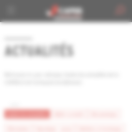
Personnaliser la gestion des cookies
ACTUALITÉS
Retrouvez ici, par rubrique, toutes les actualités de la
CAPEB et de l'artisanat du bâtiment.
toutes les actualités
#bâtir la mixité
#économique
#formation
#juridique - social
#métiers et technique