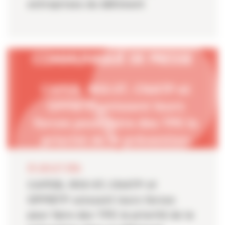
entreprises du bâtiment
20 JUILLET 2026
CAPEB, IRIS-ST, CNATP et
OPPBTP unissent leurs forces
pour faire des TPE la priorité de la