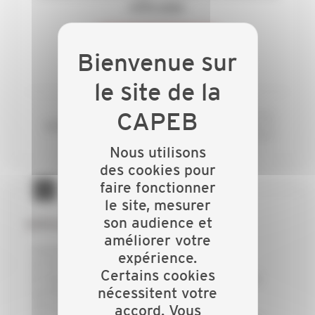
cette page.
ADHÉREZ
ou si vous êtes déjà adhérent
CONNECTEZ-VOUS
Nous utilisons
des cookies pour
faire fonctionner
le site, mesurer
son audience et
GRÂCE À LA CAPEB :
améliorer votre
j’échange avec mes collègues
expérience.
je forme mon équipe pour rester innovant
Certains cookies
je dispose d’un appui technique et d’une aide
nécessitent votre
juridique personnalisée
j’économise du temps et de l’argent
accord. Vous