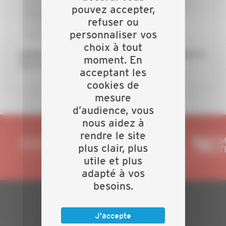
j’accède à des qualifications professionnelles
pouvez accepter,
adaptées à mes besoins
refuser ou
je conseille au mieux mes clients dans la
personnaliser vos
concrétisation de leurs projets
choix à tout
Adhérez à la CAPEB, réseau de proximité, faites le
moment. En
choix de réussir !
acceptant les
cookies de
mesure
d’audience, vous
nous aidez à
rendre le site
plus clair, plus
utile et plus
adapté à vos
besoins.
PLAN DU SITE
J'accepte