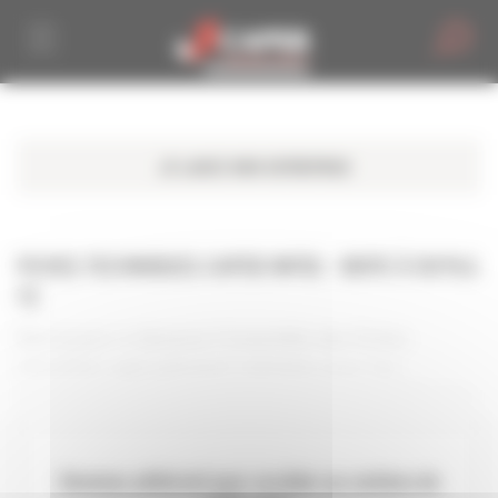
Personnaliser la gestion des cookies
FICHES TECHNIQUES CAPEB INFOS - BOITE À OUTILS
72
Retrouvez ci-dessous l’ensemble des fiches
détaillées spécialement réalisées pour les
adhérents CAPEB annoncées dans les CAPEB Infos.
Devenez adhérent pour accéder au contenu de