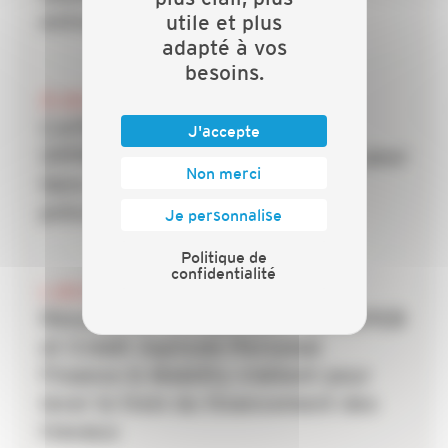
entreprises du bâtiment
utile et plus
adapté à vos
besoins.
20 JUILLET 2026
CAPEB, IRIS-ST, CNATP et
J'accepte
OPPBTP unissent leurs forces pour
Non merci
faire des TPE la priorité de la
prévention dans le bâtiment
Je personnalise
Politique de
confidentialité
6 JUILLET 2026
Rénovation énergétique : la CAPEB
et Crédit Agricole Personal
Finance & Mobility s’allient pour
lever le frein du financement des
travaux