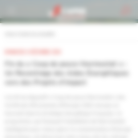
Personnaliser la gestion des cookies
retour à toutes les actualités
DIMANCHE 8 DÉCEMBRE 2024
Fin du « Coup de pouce thermostat » :
Un Recentrage des Aides Énergétiques
vers des Projets d’Impact
L’arrêt du dispositif « Coup de pouce thermostat » des
Certificats d’Économies d’Énergie (CEE) marque un
tournant dans la stratégie énergétique française. Ce
programme, qui finançait l’installation de thermostats
intelligents pour mieux gérer la consommation d’énergie
domestique, est désormais interrompu afin de rediriger