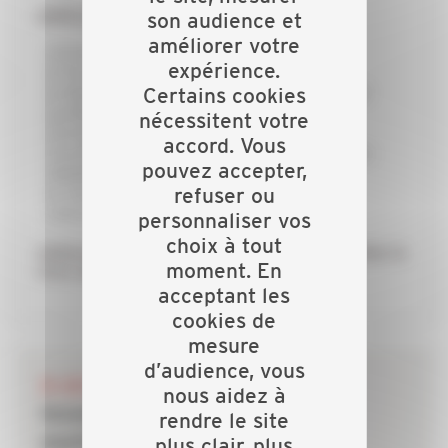
GRÂCE À LA CAPEB :
son audience et
améliorer votre
j’échange avec mes collègues
expérience.
je forme mon équipe pour rester innovant
je dispose d’un appui technique et d’une aide
Certains cookies
juridique personnalisée
nécessitent votre
j’économise du temps et de l’argent
accord. Vous
j’accède à des qualifications professionnelles
pouvez accepter,
adaptées à mes besoins
je conseille au mieux mes clients dans la
refuser ou
concrétisation de leurs projets
personnaliser vos
choix à tout
Adhérez à la CAPEB, réseau de proximité, faites le
moment. En
choix de réussir !
acceptant les
cookies de
mesure
d’audience, vous
28 JUILLET 2026
nous aidez à
Incendies : les dispositifs de
rendre le site
soutien mobilisés pour les
plus clair, plus