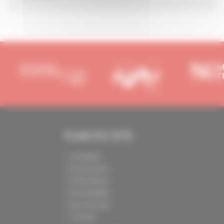
PLAN DU SITE
Actualités
Evénements
Présentation
Nos batailles
Nos services
Contact