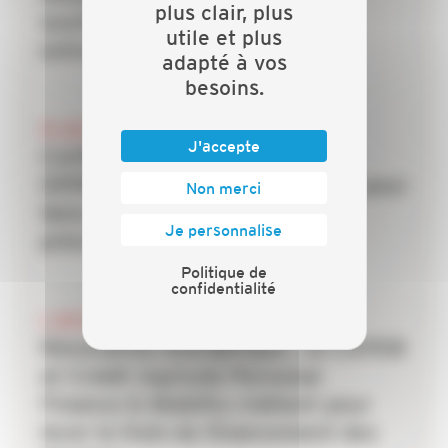
plus clair, plus
soutien mobilisés pour les
utile et plus
entreprises du bâtiment
adapté à vos
besoins.
20 JUILLET 2026
J'accepte
CAPEB, IRIS-ST, CNATP et
OPPBTP unissent leurs forces pour
Non merci
faire des TPE la priorité de la
Je personnalise
prévention dans le bâtiment
Politique de
confidentialité
6 JUILLET 2026
Rénovation énergétique : la CAPEB
et Crédit Agricole Personal
Finance & Mobility s’allient pour
lever le frein du financement des