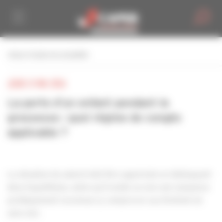
Personnaliser la gestion des cookies
retour à toutes les actualités
JEUDI 21 MAI 2026
La perte d’un enfant pendant la
grossesse : quel régime de congés
applicable ?
La situation du salarié doit être appréciée en distinguant
deux hypothèses, selon qu’il existe ou non une naissance
juridiquement reconnue (y compris en cas d’enfant né
sans vie).