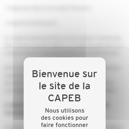
· Congé pour décès d’un enfant (14 jours) ;
· Congé de deuil (8 jours).
Le congé de deuil peut être pris de manière fractionnée
dans l’année suivant le décès. Le congé de paternité et le
congé de deuil ne peuvent pas être pris simultanément.
Enfin, si le salarié est en arrêt maladie, celui-ci doit être
suspendu pendant les périodes de congé afin de
permettre le versement des indemnités journalières
correspondantes, ces régimes n’étant pas cumulables.
2.
Décès in utero sans naissance juridiquement
Nous utilisons
reconnue.
des cookies pour
faire fonctionner
Lorsque la grossesse s’interrompt avant 22 SA ou 500 g,