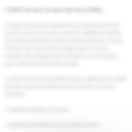
1.
Enfant né sans vie après 22 SA ou 500g.
Lorsque la grossesse aboutit à un accouchement d’un
enfant né sans vie et que le seuil de viabilité est atteint
(22 semaines d’aménorrhée ou 500 grammes), un acte
d’enfant sans vie peut être établi. Dans ce cas, la
situation est juridiquement assimilée à une naissance
pour l’ouverture de certains droits.
Le salarié peut alors bénéficier,sous conditions de congés
qui sont encadrés et doivent être pris dans un ordre
cohérent :
· Congé de naissance (3 jours) ;
· Congé de paternité et d’accueil de l’enfant ;