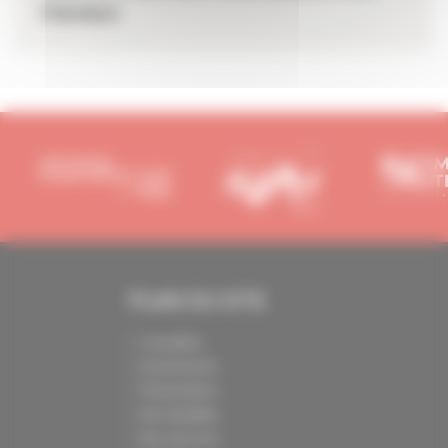
travaux
PLAN DU SITE
Actualités
Evénements
Présentation
Nos batailles
Nos services