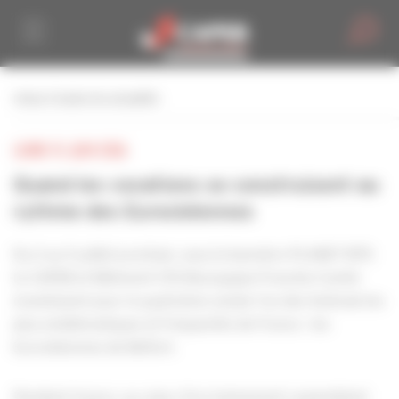
Personnaliser la gestion des cookies
retour à toutes les actualités
LUNDI 15 JUIN 2026
Quand les vocations se construisent au
rythme des Eurockéennes
Du 2 au 5 juillet prochain, sous la bannière PLANET BTP,
la CAPEB et Bâtiment CFA Bourgogne-Franche-Comté
investissent pour la quatrième année l’un des festivals les
plus emblématiques et fréquentés de France : les
Eurockéennes de Belfort.
Pendant 4 jours, au cœur d’un événement rassemblant