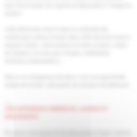
pour faire évoluer les regards et dépoussiérer l’image du
secteur.
Cette démarche s’inscrit dans la continuité des
nombreuses actions menées dans cette direction tout au
long de l’année : interventions en milieu scolaire, visites
de chantiers, forums pour l’emploi, mobilisation
d’artisans ambassadeurs…
Mais ici, le changement de décor crée une opportunité
unique de toucher autrement, de marquer durablement.
___
UNE EXPERIENCE IMMERSIVE, LUDIQUE ET
ENGAGEANTE
Sur place, une équipe de 10 ambassadeurs hyper motivés