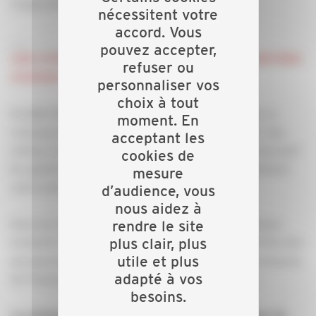
d’apprentissage sur le festival.
nécessitent votre
accord. Vous
___
pouvez accepter,
UNE VITRINE EXCEPTIONNELLE POUR DES METIERS
refuser ou
D'AVENIR
personnaliser vos
choix à tout
PLANET BTP, c’est aussi l’opportunité de rappeler la
moment. En
richesse et la pérennité des métiers du bâtiment : des
acceptant les
métiers visibles, utiles, non délocalisables, qui traversent
cookies de
les générations et participent à façonner durablement
mesure
notre environnement.
d’audience, vous
nous aidez à
Dans un contexte où les technologies et les pratiques
rendre le site
plus clair, plus
évoluent rapidement, ces métiers offrent aujourd’hui des
utile et plus
perspectives passionnantes, au croisement de l’artisanat,
adapté à vos
de l’innovation et des enjeux environnementaux.
besoins.