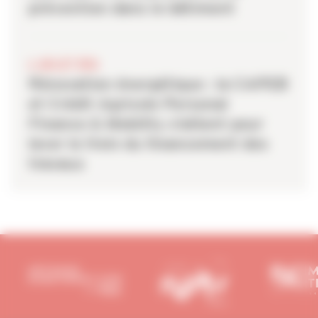
prévention dans le bâtiment
6 JUILLET 2026
Rénovation énergétique : la CAPEB
et Crédit Agricole Personal
Finance & Mobility s’allient pour
lever le frein du financement des
travaux