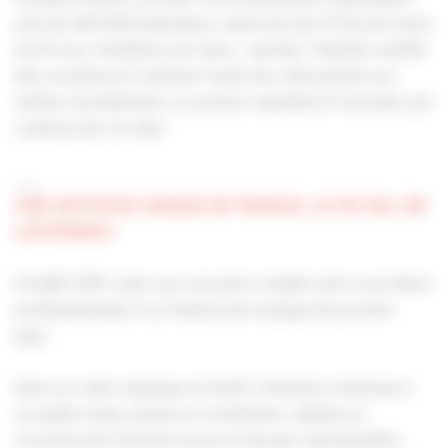
près de 140 000 festivaliers, dont près de 70 % ont moins
de 25 ans, l'ambition est claire : susciter l’intérêt, éveiller
des vocations et redonner toute leur attractivité aux
métiers du bâtiment, un secteur essentiel et innovant, qui
continue de recruter.
___
UNE INITIATIVE UNIQUE EN FRANCE, LÀ OÙ NUL NE
L'ATTENDAIT
PLANET BTP reste une rencontre inédite entre une filière
professionnelle et un festival de musique de premier
plan.
Dans un cadre atypique et festif, l'initiative s'adresse à
un public large, jeunes en orientation, adultes en
reconversion, femmes encore trop peu représentées,