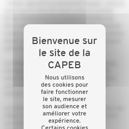
- artisans, apprentis et professionnels engagés - anime un
stand vivant et interactif, pensé comme un véritable
terrain d’expériences, en y proposant en continu des
défis construction, des quiz participatifs, des animations
ludiques et créatives, des jeux collaboratifs, des contenus
digitaux et partages sur les réseaux sociaux, des espace
selfies et animations visuelles.
Les festivaliers sont invités à expérimenter, manipuler,
échanger, et surtout à découvrir concrètement des
Nous utilisons
métiers passionnants, en constante évolution, mêlant
des cookies pour
savoir-faire artisanal, innovation technologique et
faire fonctionner
nouveaux matériaux.
le site, mesurer
son audience et
Les trois éditions précédentes ont permis de générer des
améliorer votre
milliers de contacts qualifiés, avec des retombées très
expérience.
concrètes, jusqu’à la conclusion de contrats
Certains cookies