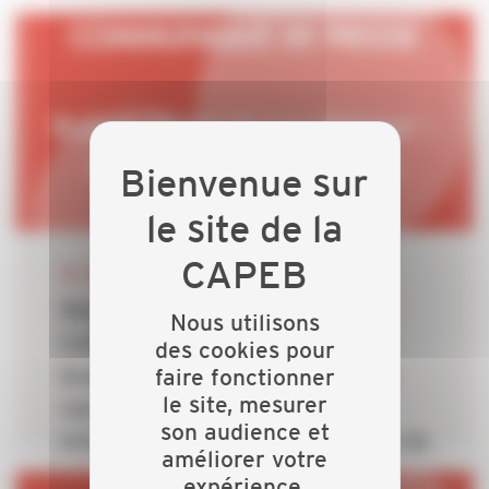
30 JUIN 2026
Rabot de MaPrimeRénov' : la
Nous utilisons
CAPEB dénonce un choix
des cookies pour
faire fonctionner
budgétaire incompréhensible au
le site, mesurer
cœur d’une crise caniculaire
son audience et
historique qui rappelle l’urgence de
améliorer votre
la rénovation énergétique des
expérience.