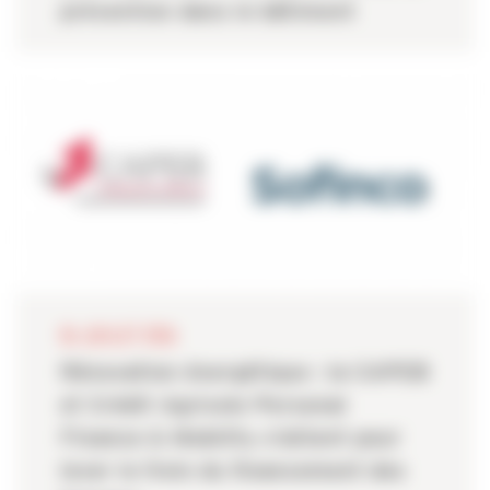
prévention dans le bâtiment
06 JUILLET 2026
Rénovation énergétique : la CAPEB
et Crédit Agricole Personal
Finance & Mobility s’allient pour
lever le frein du financement des