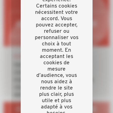
bâtiments
Certains cookies
nécessitent votre
accord. Vous
pouvez accepter,
refuser ou
personnaliser vos
choix à tout
moment. En
24 JUIN 2026
acceptant les
cookies de
Canicule en cours : les aléas
mesure
climatiques révèlent l’urgence
d’audience, vous
d’adapter le bâti et confirment le
nous aidez à
rendre le site
rôle central des artisans du
plus clair, plus
bâtiment
utile et plus
adapté à vos
besoins.