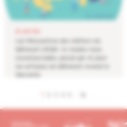
08 JUIN 2026
Les Rencontres des métiers du
bâtiment 2026 : le rendez-vous
incontournable, pensé par et pour
les artisans du bâtiment revient à
Marseille
1
2
3
4
5
16
...