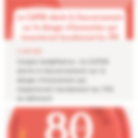
11 JUIN 2026
Coupes budgétaires : la CAPEB
alerte le Gouvernement sur le
danger d’économies qui
impacteront lourdement les TPE
du bâtiment