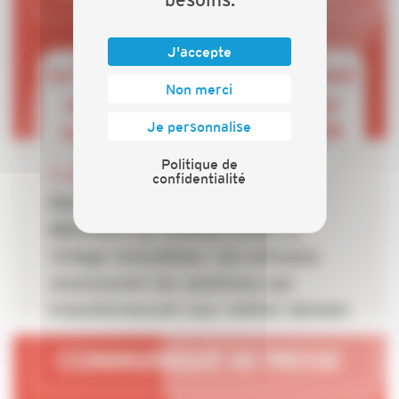
J'accepte
Non merci
Je personnalise
Politique de
22 JUIN 2026
confidentialité
Rencontres des Métiers du
Bâtiment by CAPEB 2026 Le
Village Innovation : les artisans
choisissent les solutions qui
transformeront leur métier demain