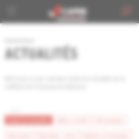
Personnaliser la gestion des cookies
ACTUALITÉS
Retrouvez ici, par rubrique, toutes les actualités de la
CAPEB et de l'artisanat du bâtiment.
toutes les actualités
#bâtir la mixité
#économique
#formation
#juridique - social
#métiers et technique