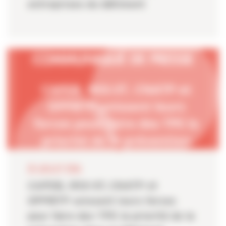
entreprises du bâtiment
20 JUILLET 2026
CAPEB, IRIS-ST, CNATP et
OPPBTP unissent leurs forces
pour faire des TPE la priorité de la