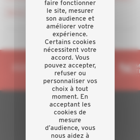
faire fonctionner
le site, mesurer
#presse
#vie de l'entreprise
#vie locale
son audience et
améliorer votre
expérience.
Certains cookies
nécessitent votre
accord. Vous
pouvez accepter,
refuser ou
personnaliser vos
choix à tout
moment. En
acceptant les
PLAN DU SITE
cookies de
mesure
Actualités
d’audience, vous
Evénements
nous aidez à
Présentation