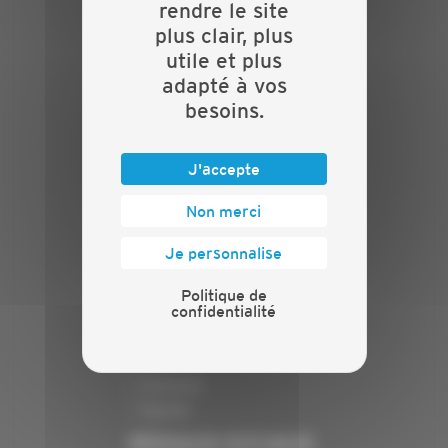
rendre le site
Nos batailles
plus clair, plus
Nos services
utile et plus
Contact
adapté à vos
INFORMATIONS
besoins.
Crédits
Mentions légales
J'accepte
Politique de confidentialité
Non merci
PRESSE
Je personnalise
Communiqués de presse
Espace presse
Politique de
confidentialité
Chiffres clés
ANNONCEUR
Annoncer
Exposer
RÉSEAUX SOCIAUX