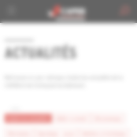
Personnaliser la gestion des cookies
ACTUALITÉS
Retrouvez ici, par rubrique, toutes les actualités de la
CAPEB et de l'artisanat du bâtiment.
toutes les actualités
#bâtir la mixité
#économique
#formation
#juridique - social
#métiers et technique