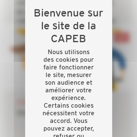
ministre à la tenue d’un Grenelle
du logement conjuguant
construction neuve et rénovation
pour répondre à l’ampleur des
Nord
besoins
Nous utilisons
des cookies pour
faire fonctionner
le site, mesurer
son audience et
améliorer votre
expérience.
29 AOÛT 2024
Certains cookies
nécessitent votre
Emploi - Travailleurs isolés
accord. Vous
pouvez accepter,
refuser ou