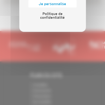
Je personnalise
Politique de
confidentialité
27
1
23
24
25
26
...
PLAN DU SITE
Actualités
Evénements
Présentation
Nos batailles