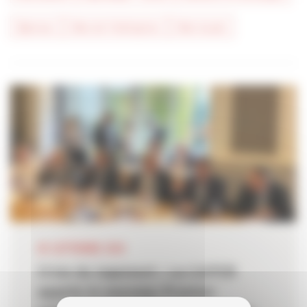
#presse
#vie de l'entreprise
#vie locale
05 SEPTEMBRE 2024
Crise du logement : La CAPEB
appelle le nouveau Premier