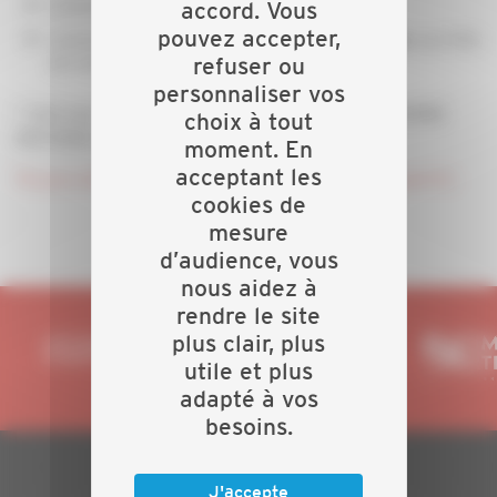
Licence mensuelle :
accord. Vous
33.28€ HT
pouvez accepter,
Licence annuelle :
soit
(soit 10%
359.40€ HT*
29.95€/mois
refuser ou
de remise sur la licence mensuelle)
personnaliser vos
* Soit une remise de 33% sur le prix public LA BONNE
choix à tout
REPONSE (49.90€/mois et 539€/an)
moment. En
acceptant les
15 jours d'essai gratuit après inscription en cliquant ICI.
cookies de
mesure
d’audience, vous
nous aidez à
rendre le site
plus clair, plus
utile et plus
adapté à vos
besoins.
J'accepte