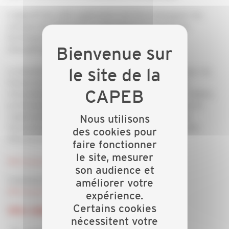
L’objectif de cette application est d’accompagner les
artisans du bâtiment en répondant aux questions
techniques et réglementaires sur la rénovation
énergétique.
Le bénéfice escompté est double : leur faire gagner du
temps et améliorer l’efficacité de leur projets de
rénovation en fournissant des réponses rapides, fiables,
professionnelles, précises et à jour sur les normes et
réglementation en vigueur, ainsi que sur les aides
Nous utilisons
financières disponibles (MaPrimeRénov’, Certificats
des cookies pour
d’Economie d’Energie, TVA réduite…)
faire fonctionner
le site, mesurer
Retrouvez le communiqué de presse ici.
son audience et
Comment ça fonctionne?
améliorer votre
Retrouvez le Flyer IArtisans by CAPEB ici.
expérience.
Certains cookies
Offre Adhérents
nécessitent votre