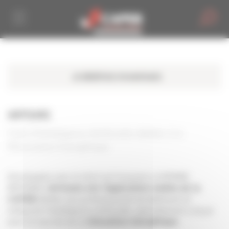
Personnaliser la gestion des cookies
IARTISANS
Outil d'Intelligence Artificielle dédiée à la
Rénovation Energétique
Développée avec la start-up française LA BONNE
REPONSE,
IArtisans est l’application mobile de la
dédiée aux professionnels du bâtiment et
CAPEB
intégrant l’intelligence artificielle, spécialement conçue
pour le marché de la
.
rénovation énergétique