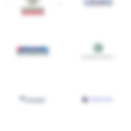
Bureau Veritas Certification
CEDEO
Comptoir Seigneurie
CORHOFI
Gauthier
Coroxyl
COSTRUCTOR