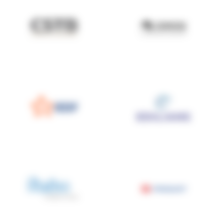
CSTB
Dimos
EDF
EDILIANS
Forbo Flooring Systems
Frisquet