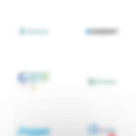
GARANCE
GEBERIT
GrDF
Groupama
Hager
IArtisans