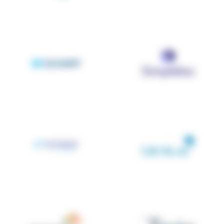
SIAMP
SIMPLEBO
SONEPAR France
Tereva