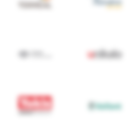
Terreal
Théodore
TOYOTA Professional
UNIKALO
Urmet & Yokis
Vaillant