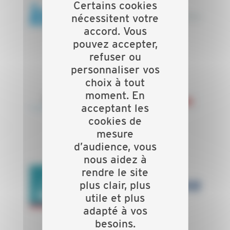
Certains cookies
Knauf
Knauf Insulation
nécessitent votre
accord. Vous
pouvez accepter,
refuser ou
personnaliser vos
choix à tout
moment. En
Layher
Loxam
acceptant les
cookies de
mesure
d’audience, vous
nous aidez à
rendre le site
plus clair, plus
MAAF
ORCAB
utile et plus
adapté à vos
besoins.