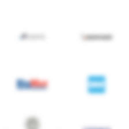
AXIORIS (ex Loris ENR)
Berner
Bigmat
BMI