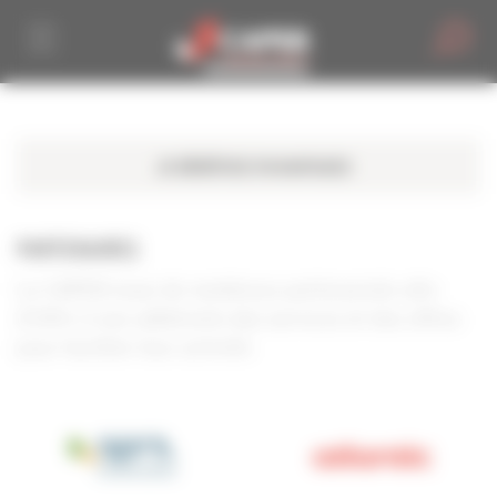
Personnaliser la gestion des cookies
PARTENAIRES
La CAPEB noue de nombreux partenariats afin
d'offrir à ses adhérents des services et des offres
pour faciliter leur activité.
APRIL Construction
Atlantic