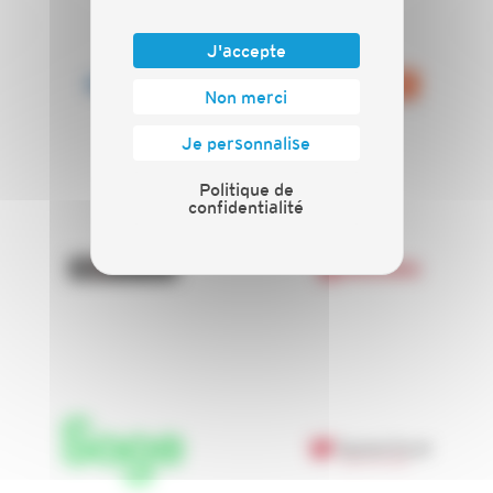
J'accepte
PLACO
Point. P
Non merci
Je personnalise
Politique de
confidentialité
Primes Artisans
Rockwool
SAGE
Saunier Duval