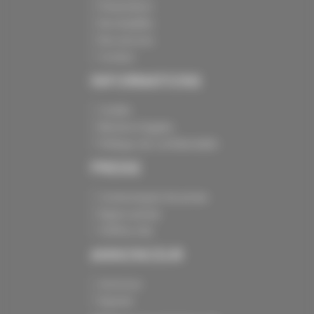
Présentation
Nos batailles
Nos services
Contact
INFORMATIONS
Crédits
Mentions légales
Politique de confidentialité
PRESSE
Communiqués de presse
Espace presse
Chiffres clés
ANNONCEUR
Annoncer
Exposer