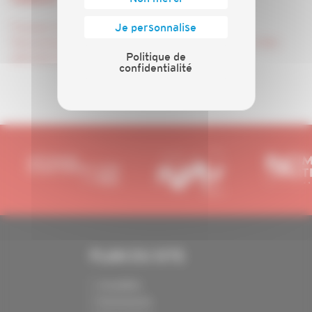
Trouvez ici la liste des contacts
Je personnalise
Vous pouvez également prendre connaissance ici des
Politique de
adresses des comptoirs Seigneurie Gauthier.
confidentialité
PLAN DU SITE
Actualités
Événements