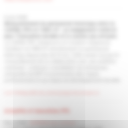
6 juin 2024
Renouvellement du partenariat historique entre la
CAPEB, PPG et l’IRIS-ST : un engagement renforcé
pour l'innovation durable et le soutien aux artisans
La CAPEB, PPG (Seigneurie et Comptoir Seigneurie
Gauthier) et l’IRIS-ST entretiennent un partenariat
historique depuis plus de 10 ans. Cette année marque le
renouvellement de la collaboration avec une ambition
commune : continuer à sensibiliser les entreprises
artisanales du BTP à la prévention des risques
professionnels et aux enjeux du développement durable.
Lire l'intégralité du communiqué de presse ici.
Actualités et innovations PPG
Mars 2024 :
HERMINA bas carbone