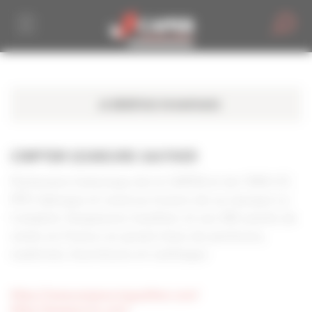
Personnaliser la gestion des cookies
COMPTOIR SEIGNEURIE GAUTHIER
Partenaire historique de la CAPEB et de l’IRIS-ST,
PPG fabrique et vend au travers de sa marque Le
Comptoir Seigneurie Gauthier et ses 180 points de
vente en France un grand choix de peintures,
matériels, fournitures et outillages
https://www.seigneuriegauthier.com/
https://seigneurie.com/