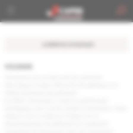
Personnaliser la gestion des cookies
VIESSMANN
Viessmann est un fabricant de matériels
thermiques à haute efficacité énergétique et à
faibles émissions de polluants.
En 2023, Viessmann a noué un partenariat
stratégique avec Carrier Global Corporation. Cette
alliance vise à renforcer l'impact sur la
décarbonisation du bâtiment en combinant
l'expertise de Viessmann avec les ressources