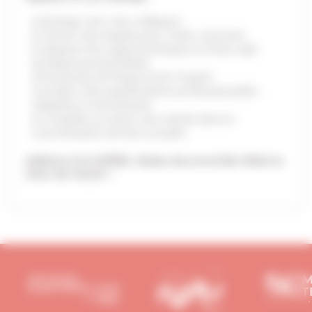
j’échange avec mes collègues
je forme mon équipe pour rester innovant
je dispose d’un appui technique et d’une aide
juridique personnalisée
j’économise du temps et de l’argent
j’accède à des qualifications professionnelles
adaptées à mes besoins
je conseille au mieux mes clients dans la
concrétisation de leurs projets
Adhérez à la CAPEB, réseau de proximité, faites le
choix de réussir !