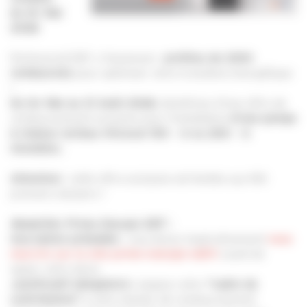
du 1er Mai
2026
Partenariat EDF x Viessmann :
profitez de 250€
pour optimiser votre transition énergétique
remboursés
!
, bénéficiez d'une offre de
Du 1er Mai au 31 Août 2026
remboursement exclusive pour l'installation
d'une pompe
à chaleur air/eau Vitcocal 150 - A ou 250 - A
monobloc.
: cette offre exclusive est limitée aux 100
Attention
premiers dossiers !
Modalités Prime Energie EDF :
: vous devez impérativement
Inscription préalable
vous
avant de
inscrire sur le site prime-energie-edf.fr
signer votre devis.
joignez votre
Justificatif obligatoire :
"cadre de
à votre dossier de remboursement
contribution"