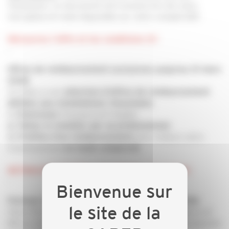
Viessmann. Ce document est transmis lors de votre
inscription et reste disponible sur votre compte EDF.
Découvrez l'offre et les conditions ICI
-
Offres de remboursement exclusives jusqu'au 31 mars
2026
Accédez à une
sélection d'offres de remboursement
dédiées aux installations Viessmann.
l'équipement éligible
1. Choisissez
2. Faites le installer par un professionnel
pour réduire votre
3. Profitez d'un remboursement
investissement
.
en toute simplicité
RETROUVEZ TOUTES LES OFFRES EN COURS
-
Formule Sérénité 2 ans -
jusqu'au 31 mars 2026
Votre PAC split air/eau Vitocal 100-S/111-S, modèles 6, 8
kW ou Vitocal 200-S/222-S, modèles 10, 13, 16 kW associée