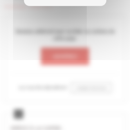
Avantages Adhérents
Devenez adhérent pour accéder au contenu de
cette page.
ADHÉREZ
ou si vous êtes déjà adhérent
CONNECTEZ-VOUS
GRÂCE À LA CAPEB :