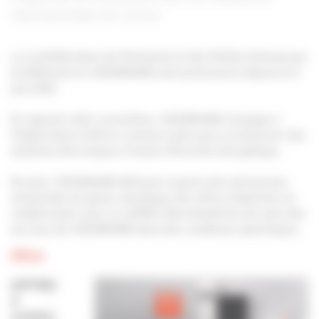
internationales de Carrier.
La Confédération de l’Artisanat et des Petites Entreprises
du Bâtiment et VIESSMANN sont partenaires depuis le 6
juin 2012.
En signant cette convention, VIESSMANN s’engage à
l’élaboration d’offres commerciales pour promouvoir des
solutions thermiques à haute efficacité énergétique.
De plus, VIESSMANN diffusera auprès des entreprises
artisanales du génie climatique des offres élaborées en
collaboration avec la CAPEB. Elles bénéficieront ainsi des
services de VIESSMANN dans des conditions spécifiques.
Offres
[OFFRE]
A
compter