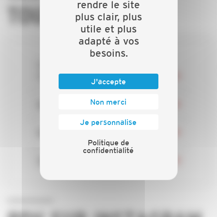
rendre le site
TOURNABLES
plus clair, plus
utile et plus
adapté à vos
besoins.
Les chiffres régionaux de
l'artisanat
J'accepte
Non merci
Nos batailles
Je personnalise
Nos services
Politique de
confidentialité
Vos représentants régionaux