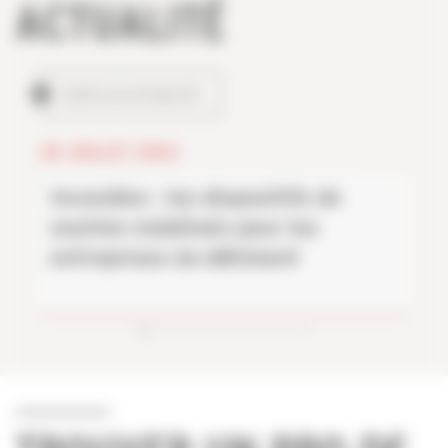
ACTUALITÉ
TOUTES LES ACTUALITÉS
28 JUILLET 2026
Incendies : les dispositifs de
soutien mobilisés pour les
entreprises du bâtiment