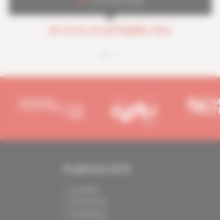
Les Folies Gruss
DU 29 AU 30 SEPTEMBRE 2026
PLAN DU SITE
Actualités
Evénements
Présentation