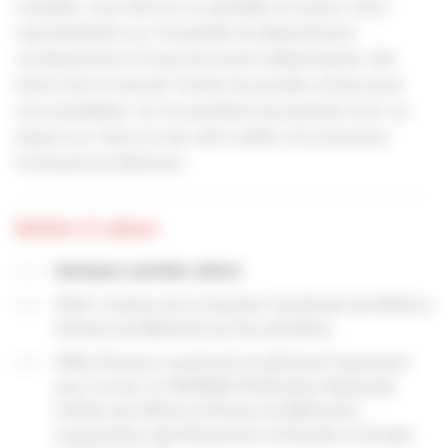
conseille, vous informe au quotidien et assure votre
représentation sur l’ensemble du département.
Juridiquement et financièrement indépendante, elle
mène tout au long de l’année de grandes actions pour
vous sensibiliser sur les questions qui peuvent avoir un
impact sur l’exercice de votre métier et promouvoir
l’artisanat du bâtiment.
Histoire et valeurs
Quelques grandes dates:
1934: Création de la Chambre Syndicale des Maîtres
Artisans du Bâtiment du Puy-de-Dôme
1946: Plusieurs syndicats du bâtiment fusionnent
pour former la FNUMAB (Fédération Nationale
Unifiée des Maîtres-Artisans du Bâtiment),
organisation spécifiquement artisanale et dirigée