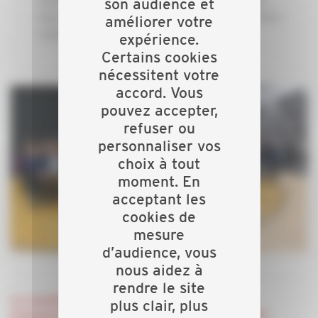
son audience et
peuvent avoir un impact sur l’exercice de votre
améliorer votre
métier.
expérience.
Certains cookies
nécessitent votre
accord. Vous
pouvez accepter,
refuser ou
personnaliser vos
choix à tout
moment. En
acceptant les
cookies de
mesure
d’audience, vous
nous aidez à
rendre le site
La vocation de la CAPEB départementale :
plus clair, plus
promouvoir, représenter, défendre vos intérêts