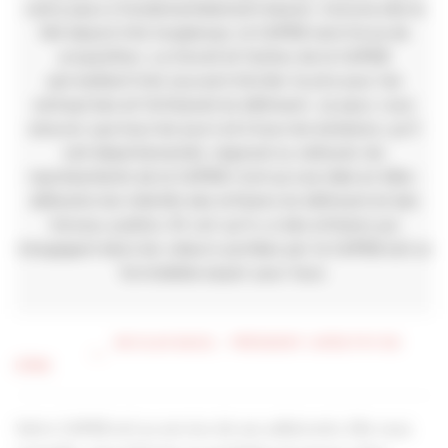
notre pays a fondamentalement besoin. Comme elle le
fait depuis très longtemps, la CAPEB sera force de
proposition. Le travail et l’action de la CAPEB
permettent très souvent d’éviter le pire pour les
entreprises et l’artisanat du bâtiment. Je peux vous
assurer que tous les jours et à tous les échelons, qu’il
soit départemental, régional ou national, les
représentants de la CAPEB n’ont qu’une idée en tête :
défendre les intérêts des artisans du bâtiment et des
travaux publics. Et voir qu’il y a des artisans qui
s’engagent dans les valeurs portées par la CAPEB est un
formidable espoir pour tous.
NICOLAS BAGEL - PRÉSIDENT CAPEB PUY-DE-
DÔME
Votre CAPEB est au service de ses adhérents. Elle vous