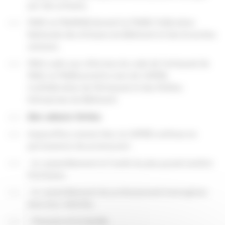
par des artisans.
1949: la FNUMAB devient la FNAB: Fédération
Nationale des Artisans du Bâtiment et des branches
annexes.
1963: suite aux réformes du code de l'artisanat de
1962, la FNAB prend le nom de CAPEB,
Confédération de l'Artisanat et des Petites
Entreprises du Bâtiment.
Des valeurs fortes:
Aujourd'hui comme hier, la CAPEB continue en
permanence de promouvoir:
- le rassemblement et l'unité du plus grand nombre
d'artisans;
- le rassemblement de professionnels homogènes
dans leur intérêts;
- l'humain et la famille