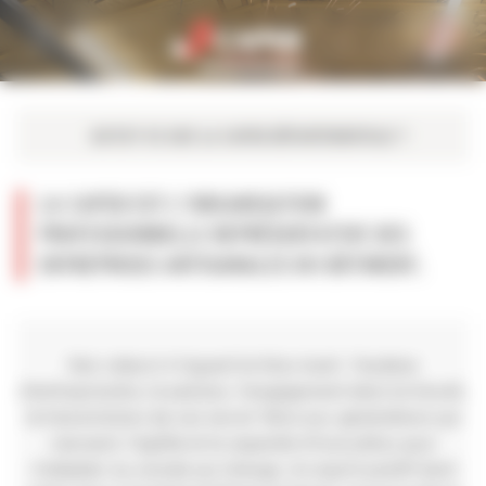
Personnaliser la gestion des cookies
LA CAPEB EST L’ORGANISATION
PROFESSIONNELLE REPRÉSENTATIVE DES
ENTREPRISES ARTISANALES DU BÂTIMENT.
Nos valeurs irriguent le tissu local : l'audace
d'entreprendre, la passion, l'engagement dans le travail,
la transmission de nos savoir-faire aux générations qui
viennent, l'agilité et la capacité d'innovation pour
s'adapter au monde qui change. Un esprit positif dont