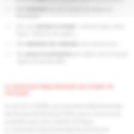
Elle
des informations juridiques et
transmet
techniques,
Elle vous
: contrats-types, devis-
facilite le travail
types, rédaction de guides …,
Elle
entre partenaires,
maintient les relations
Elle
des métiers de l’artisanat
assure la promotion
auprès du grand public.
La Commission Départementale des Femmes de
l'Artisanat
Au sein de la CAPEB, une Commission Départementale
des Femmes de l'Artisanat CDFA) assure un service de
proximité auprès des conjoints d'artisans.
La Commission Départementale des Femmes de