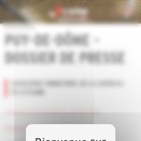
Personnaliser la gestion des cookies
PUY-DE-DÔME -
DOSSIER DE PRESSE
CATALOGUE TRIMESTRIEL DE LA CAPEB 63 -
FIL À PLOMB
Feuilletez le Fil à Plomb 113 - Janvier 2022
Feuilletez le Fil à Plomb 114 - Avril 2022