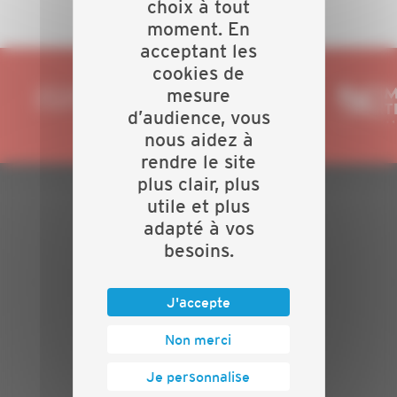
choix à tout
moment. En
acceptant les
cookies de
mesure
d’audience, vous
nous aidez à
rendre le site
plus clair, plus
utile et plus
PLAN DU SITE
adapté à vos
besoins.
Actualités
Evénements
Présentation
J'accepte
Nos batailles
Non merci
Nos services
Contact
Je personnalise
INFORMATIONS