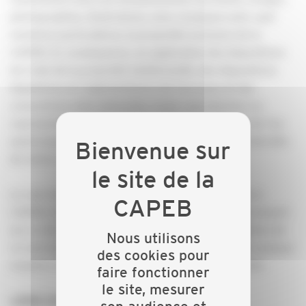
photographies, illustrations, sons, musiques sont, sauf
mentions particulières, la propriété exclusive de la
CAPEB. En conséquence, en application des dispositions
du Code de la propriété intellectuelle, des dispositions
législatives et réglementaires de tous pays et des
conventions internationales, toute reproduction ou
représentation, intégrale ou partielle, du site ou de l’un
quelconque des éléments qui le composent, est interdite
de même que leur altération.
Le nom de domaine est la propriété exclusive de la
CAPEB, de même que les marques et logos apparaissant
sur ce site internet. Toute reproduction ou utilisation de
Nous utilisons
ce nom de domaine, de ces marques ou logos, de quelque
des cookies pour
manière et à quelque titre que ce soit, est interdite.
faire fonctionner
le site, mesurer
LIENS HYPERTEXTE