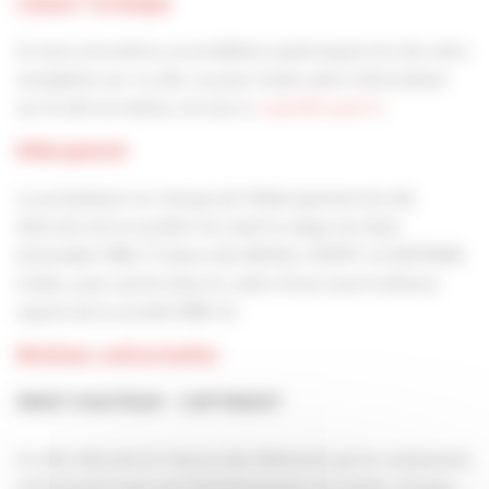
Contact Technique
Si vous rencontrez un problème quelconque lors de votre
navigation sur ce site, ou pour toute autre information
sur le site lui-même, écrivez à
capeb@capeb.fr
.
Hébergement
Le prestataire en charge de l’hébergement du site
Internet est la société CGI, dont le siège est situé
Immeuble CB16, 17 place des Reflets, 92097 LA DEFENSE
Cedex, pour partie dans le cadre d’une sous-traitance
auprès de la société MBV SI.
Mentions contractuelles
DROIT D’AUTEUR – COPYRIGHT
Ce site internet et chacun des éléments qui le composent,
notamment mais non limitativement, les textes, images,