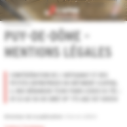
Personnaliser la gestion des cookies
PUY-DE-DÔME -
MENTIONS LÉGALES
CONFÉDÉRATION DE L’ARTISANAT ET DES
PETITES ENTREPRISES DU BÂTIMENT (CAPEB),
2, RUE BÉRANGER 75140 PARIS CEDEX 03 TÉL :
01 53 60 50 00 SIRET N° 775 682 107 00054
Patrick LIEBUS
Directeur de la publication :