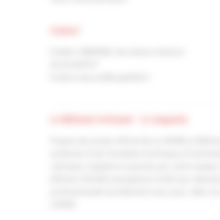
Contact
Frédéric BERARD, Secrétaire Général
02.35.69.17.17
frederic.berard@capeb76.fr
Le Bâtiment Artisanal - Le magazine
Organe de presse officiel de la CAPEB, le Bâtimen
syndicale et de l’évolution technique et technol
rubriques régulières assurées par notre équipe 
Diffusé à 81 000 exemplaires (OJD) par abonnem
professionnelle du bâtiment avec pour cible, les
CAPEB