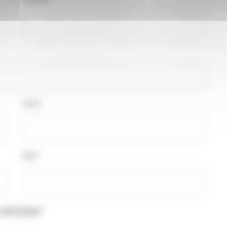
Ville*
Mail*
ARTISANS*