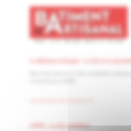
Le Bâtiment Artisanal - Le site et la newslet
Notre site internet et notre newsletter hebdom
l’activité de la CAPEB.
www.lebatimentartisanal.com
CAPEB - Le site confédéral