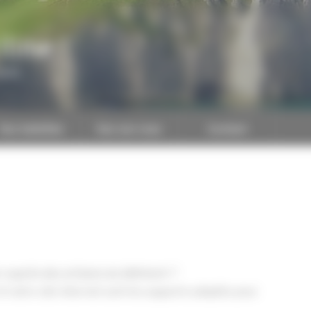
itime
CAPEB
Nos batailles
Nos services
Contact
auprès des artisans du bâtiment ?
t notre site Internet sont les supports adaptés pour