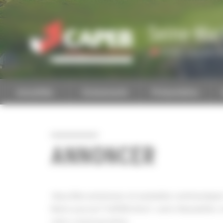
Personnaliser la gestion des cookies
Seine-Mar
Accéder à une autre 
Actualités
Evénements
Présentation
ANNONCER
Vous êtes annonceur et souhaitez communiquer 
Notre journal "CAPEB Infos", notre Newsletter e
votre communication.