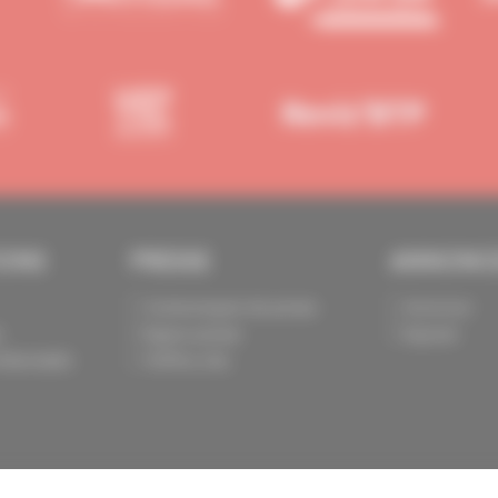
IONS
PRESSE
ANNONC
Communiqués de presse
Annoncer
s
Espace presse
Exposer
identialité
Chiffres clés