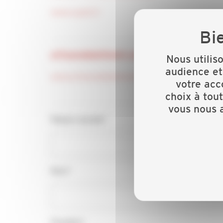
www.capeb.fr
artisansdubatiment.com - Le site Internet gr
Nous utilis
audience et
www.artisansdubatiment.com
votre acc
choix à tou
vous nous a
Raison sociale*
Nom*
Fonction*