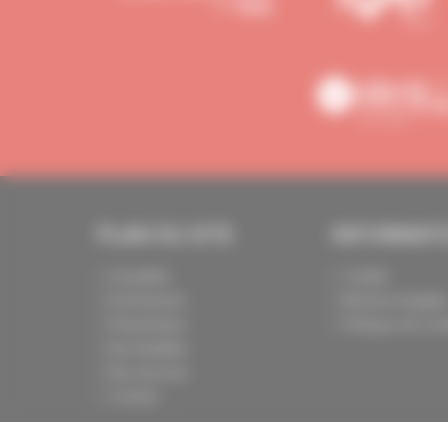
PLAN DU SITE
INFORMAT
Actualités
Crédits
Evénements
Mentions légale
Présentation
Politique de conf
Nos batailles
Nos services
Contact