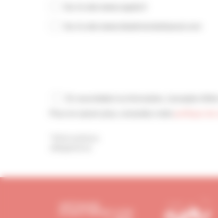
Sur le site www.capeb.fr
Sur le site www.lebatimentartisanal.com
En soumettant ce formulaire, j’accepte d'être contacté(e) par téléphone et/ou email par la CAPEB.
Pour en savoir plus, consultez notre
politique de 
*Informations
obligatoires