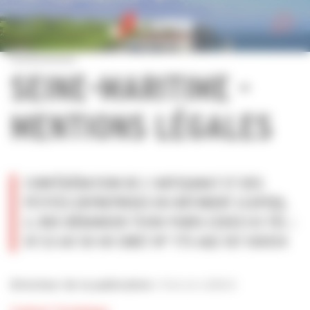
Personnaliser la gestion des cookies
SEINE-MARITIME -
MENTIONS LÉGALES
CONFÉDÉRATION DE L’ARTISANAT ET DES
PETITES ENTREPRISES DU BÂTIMENT (CAPEB),
2, RUE BÉRANGER 75140 PARIS CEDEX 03 TÉL :
01 53 60 50 00 SIRET N° 775 682 107 00054
Patrick LIEBUS
Directeur de la publication :