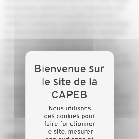
photographies, illustrations, sons, musiques sont, sauf
mentions particulières, la propriété exclusive de la
CAPEB. En conséquence, en application des dispositions
du Code de la propriété intellectuelle, des dispositions
législatives et réglementaires de tous pays et des
conventions internationales, toute reproduction ou
représentation, intégrale ou partielle, du site ou de l’un
quelconque des éléments qui le composent, est interdite
de même que leur altération.
Le nom de domaine est la propriété exclusive de la
CAPEB, de même que les marques et logos apparaissant
sur ce site internet. Toute reproduction ou utilisation de
Nous utilisons
ce nom de domaine, de ces marques ou logos, de quelque
des cookies pour
manière et à quelque titre que ce soit, est interdite.
faire fonctionner
le site, mesurer
LIENS HYPERTEXTE