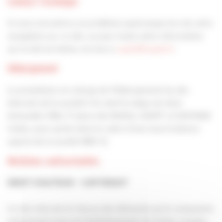
Contact Technique
Si vous rencontrez un problème quelconque lors de votre
navigation sur ce site, ou pour toute autre information
sur le site lui-même, écrivez à
capeb@capeb.fr
.
Hébergement
Le prestataire en charge de l’hébergement du site
Internet est la société CGI, dont le siège est situé
Immeuble CB16, 17 place des Reflets, 92097 LA DEFENSE
Cedex, pour partie dans le cadre d’une sous-traitance
auprès de la société MBV SI.
Mentions contractuelles
DROIT D’AUTEUR – COPYRIGHT
Ce site internet et chacun des éléments qui le composent,
notamment mais non limitativement, les textes, images,