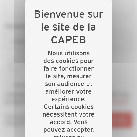
Département*
CAPEB SEINE-MARITIME
Nous utilisons
des cookies pour
faire fonctionner
le site, mesurer
son audience et
En soumettant ce formulaire, j’accepte d'être
améliorer votre
contacté(e) par téléphone et/ou email par la CAPEB. Pour
expérience.
en savoir plus, consultez notre
politique de confidentialité
Certains cookies
nécessitent votre
*Informations
ENVOYER
accord. Vous
obligatoires
pouvez accepter,