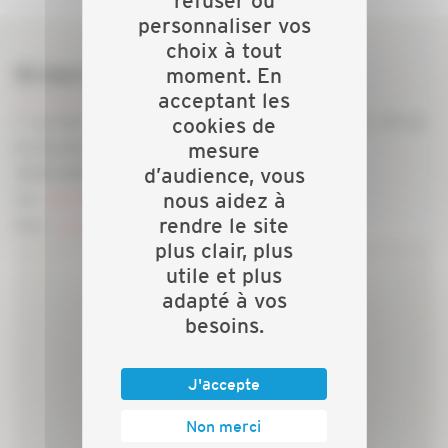
refuser ou
personnaliser vos
choix à tout
Où nous trouver ?
moment. En
acceptant les
7 rue Pierre-Gilles De Gennes (Antenne Le Havre : 19 rue
cookies de
du Docteur Richard 76600 Le Havre)
mesure
76130 MONT SAINT AIGNAN
d’audience, vous
nous aidez à
Tel -
02 35 69 17 17
rendre le site
Mail -
accueil@capeb76.fr
plus clair, plus
utile et plus
adapté à vos
besoins.
J'accepte
Non merci