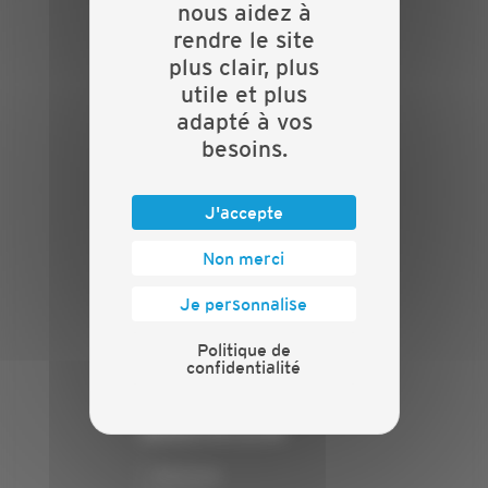
nous aidez à
Evénements
rendre le site
Présentation
plus clair, plus
Nos batailles
utile et plus
Nos services
adapté à vos
Contact
besoins.
INFORMATIONS
Crédits
J'accepte
Mentions légales
Non merci
Politique de confidentialité
PRESSE
Je personnalise
Communiqués de presse
Politique de
confidentialité
Espace presse
Chiffres clés
ANNONCEUR
Annoncer