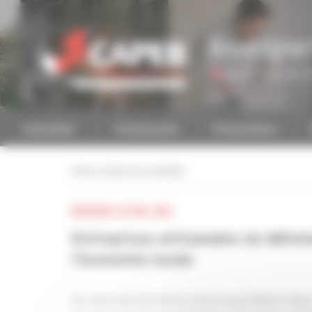
Personnaliser la gestion des cookies
Auvergne
Accéder à une autre 
Actualités
Evénements
Présentation
retour à toutes les actualités
MERCREDI 20 MAI 2026
Entreprises artisanales du bâtime
l’économie locale
Au cœur des territoires d’Auvergne Rhône Alpes