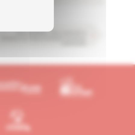
Santé des femmes : mieux comprendre la
ménopause pour mieux accompagner les parcours
professionnels