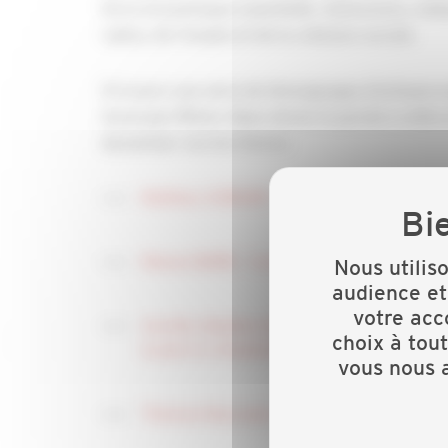
force économique essentielle. Autonomes, indép
valeur, de l’emploi et de la cohésion sociale.
À travers une série de témoignages d’artisans 
Auvergne Rhône Alpes donne la parole à celles 
dynamiser nos territoires.
Mathieu VORGER - dirigeant de l’entrepr
Manon BARD - Co-dirigeante de la menuis
Nous utilis
audience et
votre acc
Aurélie, Bastien et Rémi PESENTI, gérants 
choix à tou
la pierre à Hauteville-Lompnes dans l'Ain.
vous nous a
Thomas Heyraud, co-gérant des établisse