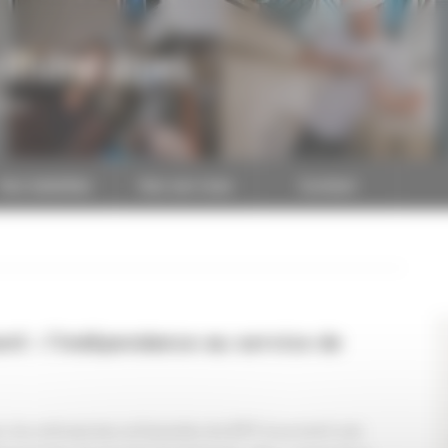
-Rhône-Alpes
CAPEB
Nos batailles
Nos services
Contact
nt : l’indépendance au service de
, les entreprises artisanales du BTP incarnent une