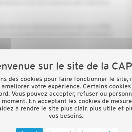
endantes et ancrées localement, elles créent de la
issus des douze départements de la région, la CAPEB
et ceux qui entreprennent, innovent et contribuent à
ise VORGER TP à La Léchère en Savoie
erie BARD à Desaignes en Ardèche
ons des cookies pour faire fonctionner le site,
 améliorer votre expérience. Certains cookies
ord. Vous pouvez accepter, refuser ou personn
des entreprises PESENTI Pères et fils et de l'atelier de
t moment. En acceptant les cookies de mesure
idez à rendre le site plus clair, plus utile et p
vos besoins.
ments Heyraud à Vic-le-Comte dans le Puy-de-Dôme