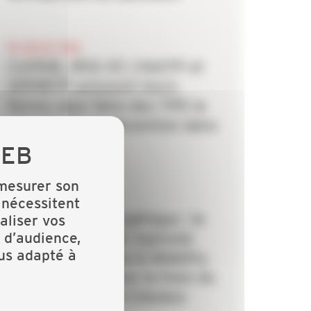
20 JUILLET 2026
CAPEB, IRIS-ST, CNATP et
OPPBTP unissent leurs
forces pour faire des TPE la
priorité de la prévention dans
le bâtiment
 mesurer son
6 JUILLET 2026
 nécessitent
Rénovation énergétique : la
aliser vos
 d’audience,
CAPEB et Crédit Agricole
lus adapté à
Personal Finance & Mobility
s’allient pour lever le frein du
financement des travaux