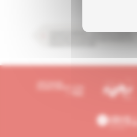
Artisanat du bâtiment : un trimestre à nouveau
défavorable qui ne permettra pas d’encaisser un
nouveau choc sur les coûts