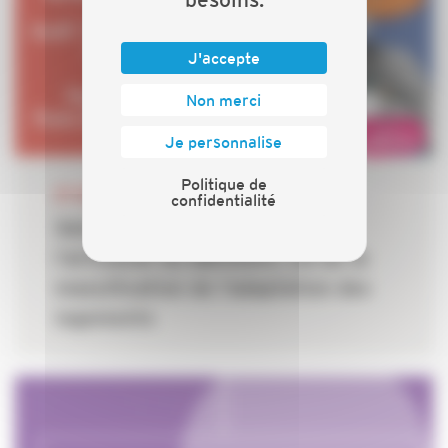
J'accepte
Non merci
Je personnalise
Politique de
09 MARS 2026
confidentialité
Salon des Seniors 2026 :
l’artisanat du bâtiment, clé de la
massification de l’adaptation des
logements