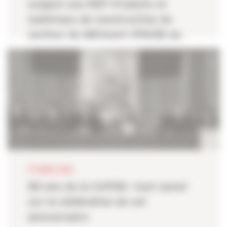
exigent une REP Produits et
matériaux de construction du
secteur du bâtiment (PMCB) au
service des acteurs de proximité
29 MARS 2026
80 ans de la CAPEB : tout savoir
sur la célébration de cet
anniversaire