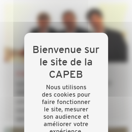
18 MARS 2026
La CAPEB et la SCA PETROLE ET
Nous utilisons
DERIVES, filiale d’Intermarché,
des cookies pour
faire fonctionner
unissent leurs forces pour
le site, mesurer
soutenir les artisans et les
son audience et
particuliers
améliorer votre
expérience.