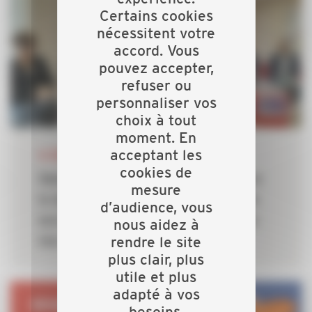
Certains cookies
nécessitent votre
accord. Vous
pouvez accepter,
refuser ou
personnaliser vos
choix à tout
moment. En
16 MARS 2026
acceptant les
cookies de
Santé des femmes et mixité dans
mesure
le bâtiment : la CAPEB mobilisée
d’audience, vous
lors d’une journée d’échanges en
nous aidez à
rendre le site
Ille-et-Vilaine
plus clair, plus
utile et plus
adapté à vos
besoins.