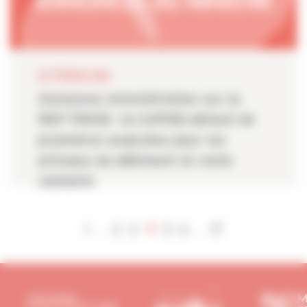
20 FÉVRIER 2026
Annonces ministérielles sur la
REP PMCB : la CAPEB obtient de
premières avancées pour les
artisans du bâtiment et reste
vigilante
4
1
2
3
5
6
17
...
...