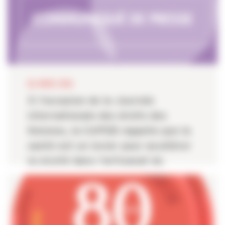
06 MARS 2026
À l’occasion de la Journée
internationale des droits des
femmes, la CAPEB rappelle que la
santé est un levier pour accélérer
la mixité dans l’artisanat du
bâtiment