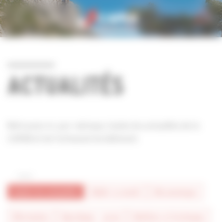
Personnaliser la gestion des cookies
ACTUALITÉS
Retrouvez ici, par rubrique, toutes les actualités de la
CAPEB et de l'artisanat du bâtiment.
toutes les actualités
#bâtir la mixité
#économique
#formation
#juridique - social
#métiers et technique