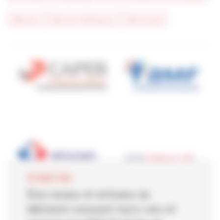
#presse
#vie de l'entreprise
#vie locale
30 MARS 2026
Élus locaux et artisans du
bâtiment unissent leurs voix et