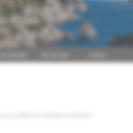
du-Rhône
CAPEB
Nos batailles
Nos services
Contact
s de la CAPEB et de l'artisanat du bâtiment.