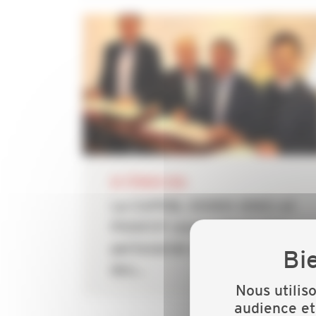
04 FÉVRIER 2026
La CAPEB, CEDEO (DSC) et
POINT.P renouvellent leur
partenariat au service
des...
Nous utilis
audience et