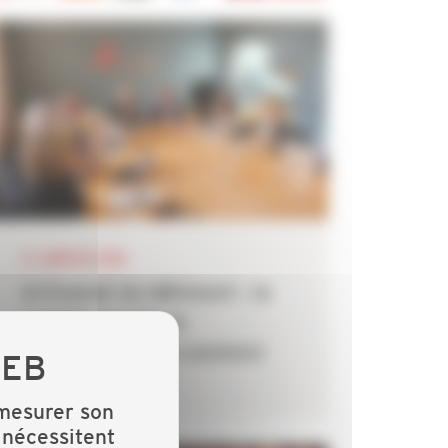
21 JANVIER 2026
Artisanat du bâtiment : la
CAPEB appelle le
Gouvernement à soutenir
urgemment...
 mesurer son
 nécessitent