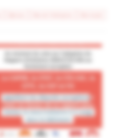
e
#presse
#vie de l'entreprise
#vie locale