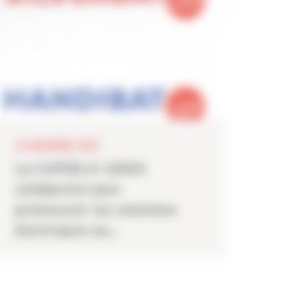
26 NOVEMBRE 2025
La CAPEB et IGNES
collaborent pour
promouvoir les solutions
électriques au...