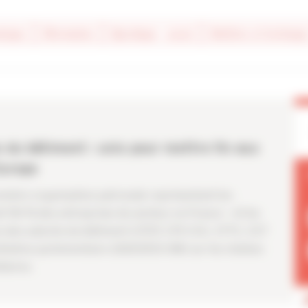
mique
#formation
#juridique - social
#métiers et techniqu
 du bâtiment : unis pour mettre fin aux
Europe
remière organisation patronale représentant les
it 96 % des entreprises du secteur en France – et les
es des salariés du bâtiment (CFDT, CFE-CGC, CFTC, CGT
itiative parlementaire 2025/2133 (INI) sur les chaînes
iaires.