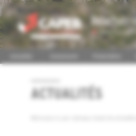
Personnaliser la gestion des cookies
Bouches-
Accéder à une autre 
Actualités
Evénements
Présentation
ACTUALITÉS
Retrouvez ici, par rubrique, toutes les actualité