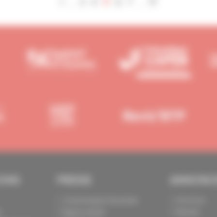
5
1
3
4
6
7
17
...
...
IONS
PRESSE
ANNONC
Communiqués de presse
Annoncer
s
Espace presse
Exposer