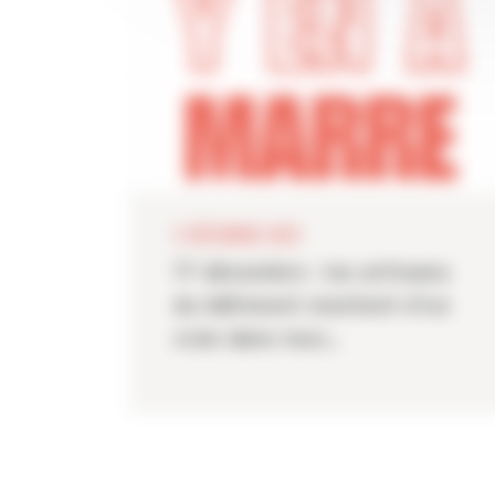
11 DÉCEMBRE 2025
17 décembre : les artisans
du bâtiment montent d’un
cran dans leur...