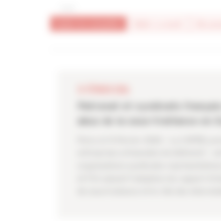
toutes les actualités
#bâtir la mixité
#écono
13 FÉVRIER 2026
Patronat et syndicats français
abus de la sous-traitance en 
Paris, le 13 février 2026 – La CAPEB, p
entreprises artisanales du bâtiment – so
organisations syndicales représentativ
et FO) saluent l’adoption du rapport d’in
de sous-traitance et le rôle des interméd