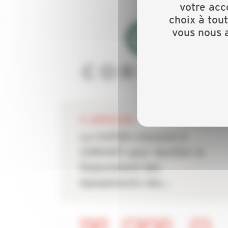
votre acc
choix à tou
vous nous a
15 JANVIER 2026
La CAPEB s’associe à
CORHOFI pour faciliter le
financement des
équipements des...