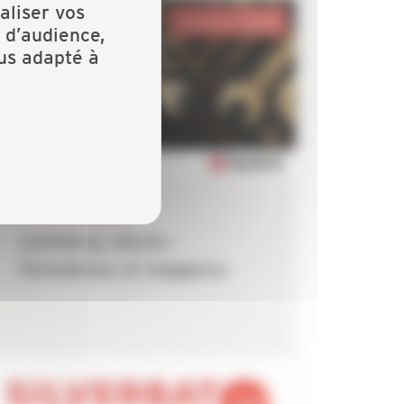
aliser vos
Bouches-du-Rhône
 d’audience,
lus adapté à
15 DÉCEMBRE 2025
CAPEB by Würth -
Formations et magasins