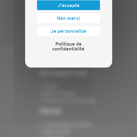
J'accepte
PLAN DU SITE
Non merci
Actualités
Je personnalise
Evénements
Présentation
Politique de
confidentialité
Nos batailles
Nos services
Contact
INFORMATIONS
Crédits
Mentions légales
Politique de confidentialité
PRESSE
Communiqués de presse
Espace presse