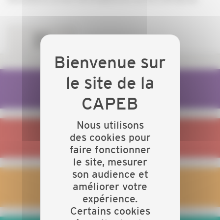
JE LANCE MON ENTREPRISE
Nous utilisons
des cookies pour
JE GÈRE MON ENTREPRISE
faire fonctionner
le site, mesurer
son audience et
améliorer votre
JE GÈRE MES SALARIÉS
expérience.
Certains cookies