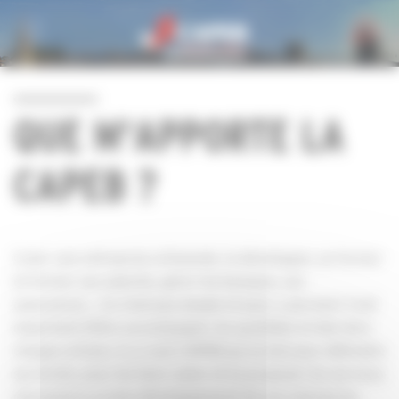
Personnaliser la gestion des cookies
QUE M'APPORTE LA
CAPEB ?
Créer une entreprise artisanale, la développer, se former
et former ses salariés, gérer les banques, ses
assurances… Ce n’est pas simple et pour y parvenir il est
important d’être accompagné. Au quotidien et derrière
chaque artisan, il y a une CAPEB qui se bat pour défendre
ses droits, pour les faire valoir et lui proposer les services
nécessaires au bon développement de son entreprise.