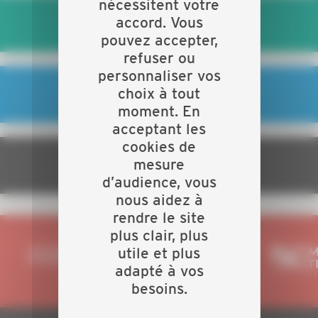
nécessitent votre
accord. Vous
MON CONJOINT ET MOI
pouvez accepter,
refuser ou
personnaliser vos
choix à tout
JE DÉVELOPPE MON ENTREPRISE
moment. En
acceptant les
cookies de
mesure
JE BÉNÉFICIE D'AVANTAGES
d’audience, vous
nous aidez à
rendre le site
plus clair, plus
utile et plus
adapté à vos
besoins.