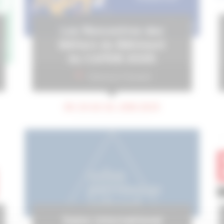
Les Rencontres des
Métiers du Bâtiment
by CAPEB 2025
Clermont Ferrand
DU 24 AU 26 JUIN 2025
Salon International