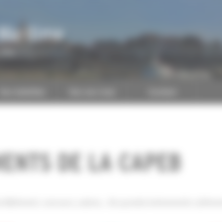
Maritime
CAPEB
Nos batailles
Nos services
Contact
ENTS DE LA CAPEB
 Bâtiment, concours, salons… De grands événements rythment 