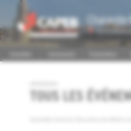
Personnaliser la gestion des cookies
Charente-
Accéder à une autre 
Actualités
Evénements
Présentation
TOUS LES ÉVÉNEM
Assemblée Générale, Rencontres des Métiers du