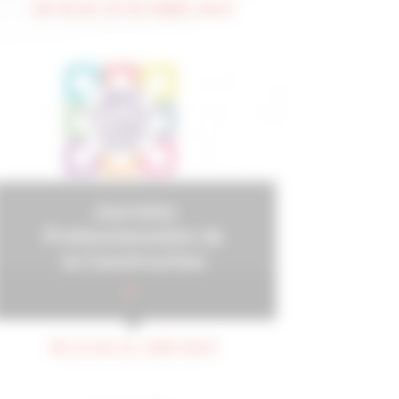
DU 18 AU 20 OCTOBRE 2023
Journées
Professionnelles de
la Construction
2023
DU 21 AU 22 JUIN 2023