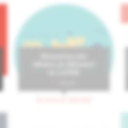
Rencontres des
Métiers du Bâtiment
by CAPEB
Marseille
DU 24 AU 26 JUIN 2026