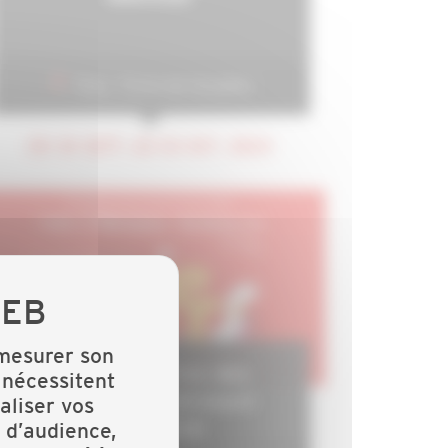
Paris - Porte de Versailles
DU 30 SEPT. AU 03 OCT. 2024
 mesurer son
Les rencontres des
 nécessitent
métiers du bâtiment
aliser vos
 d’audience,
by CAPEB