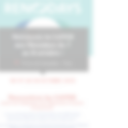
Retrouvez la CAPEB
aux Renodays du 7
au 8 octobre !
Porte de Versailles - Paris
DU 07 AU 08 OCTOBRE 2025