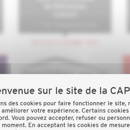
du Patrimoine
Culturel
Paris- Carrousel du Louvres
DU 24 AU 27 OCTOBRE 2024
ons des cookies pour faire fonctionner le site,
Trophées de la
 améliorer votre expérience. Certains cookies
construction 2024
ord. Vous pouvez accepter, refuser ou personn
t moment. En acceptant les cookies de mesure