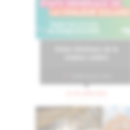
Etats Généraux de la
chaleur solaire
Strasbourg (et visio)
LE 20 JUIN 2023