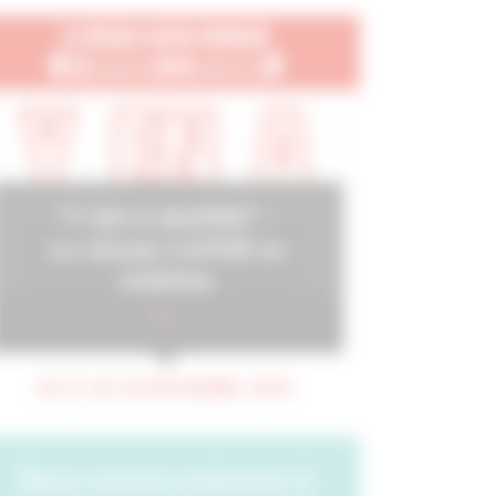
"Y EN A MARRE" -
Le réseau CAPEB se
mobilise
DU 17 AU 18 DÉCEMBRE 2025