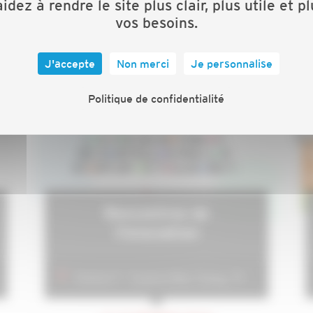
idez à rendre le site plus clair, plus utile et p
Paris
vos besoins.
LE 05 SEPTEMBRE 2024
J'accepte
Non merci
Je personnalise
Politique de confidentialité
Rencontres de
l'innovation
Station F - 5 parvis Alan Turing, 75013 Paris