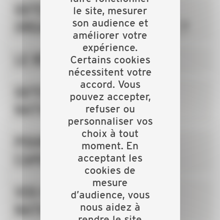
QU'EST-CE QU'UNE
le site, mesurer
son audience et
ORGANISATION PATRONALE ?
améliorer votre
expérience.
LE RÉSEAU DE LA CAPEB
Certains cookies
nécessitent votre
accord. Vous
QU'EST-CE QUE LA CAPEB
pouvez accepter,
NATIONALE ?
refuser ou
personnaliser vos
choix à tout
POURQUOI ADHÉRER À LA
moment. En
CAPEB ?
acceptant les
cookies de
mesure
VOS REPRÉSENTANTS
d’audience, vous
nous aidez à
NATIONAUX
rendre le site