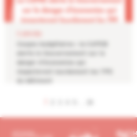
11 JUIN 2026
Coupes budgétaires : la CAPEB
alerte le Gouvernement sur le
danger d’économies qui
impacteront lourdement les TPE
du bâtiment
1
2
3
4
5
24
...