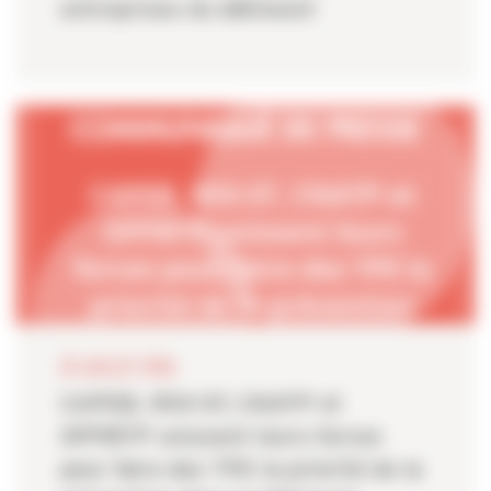
entreprises du bâtiment
20 JUILLET 2026
CAPEB, IRIS-ST, CNATP et
OPPBTP unissent leurs forces
pour faire des TPE la priorité de la