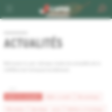
Personnaliser la gestion des cookies
ACTUALITÉS
Retrouvez ici, par rubrique, toutes les actualités de la
CAPEB et de l'artisanat du bâtiment.
toutes les actualités
#bâtir la mixité
#économique
#formation
#juridique - social
#métiers et technique