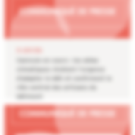
24 JUIN 2026
Canicule en cours : les aléas
climatiques révèlent l’urgence
d’adapter le bâti et confirment le
rôle central des artisans du
bâtiment