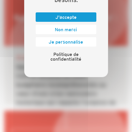
J'accepte
Non merci
Je personnalise
Politique de
30 JUIN 2026
confidentialité
Rabot de MaPrimeRénov' : la
CAPEB dénonce un choix
budgétaire incompréhensible au
cœur d’une crise caniculaire
historique qui rappelle l’urgence de
la rénovation énergétique des
bâtiments