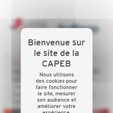
06 JUILLET 2026
Rénovation énergétique : la CAPEB
Nous utilisons
et Crédit Agricole Personal
des cookies pour
faire fonctionner
Finance & Mobility s’allient pour
le site, mesurer
lever le frein du financement des
son audience et
travaux
améliorer votre
expérience.