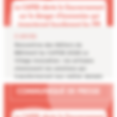
22 JUIN 2026
Rencontres des Métiers du
Bâtiment by CAPEB 2026 Le
Village Innovation : les artisans
choisissent les solutions qui
transformeront leur métier demain