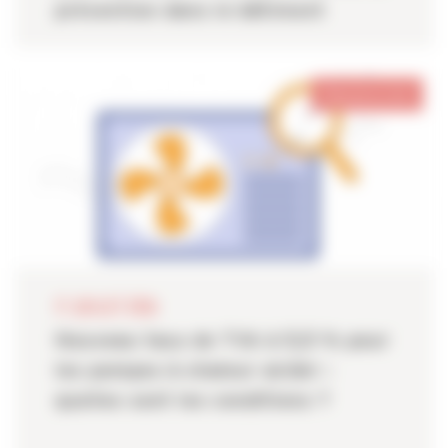
prévention dans le bâtiment
Pays de la Loire
17 JUILLET 2026
Nouveau taux de TVA à 5,5 % pour
les pompes à chaleur air/air :
quelles sont les conditions ?