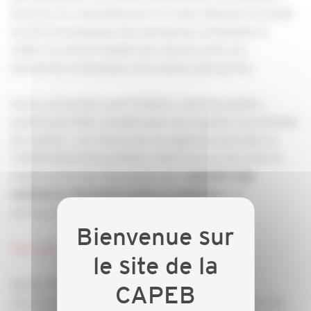
favoriser le rassemblement et l’unité, défendre le statut
social et économique des entreprises artisanales et
veiller à la stricte égalité des chances entre les
entreprises artisanales et les autres entreprises.
Accès au marché, sous-traitance, marchés publics,
qualification RGE, simplification de la gestion des déchets
de chantier : sur chacun de ces sujets structurants, la
CAPEB défend des positions claires et ancrées dans la
réalité du terrain. Son action vise à
garantir des
aux
conditions d'activité justes et adaptées
entreprises artisanales du bâtiment.
Découvrez nos positions syndicales.
Hausse des prix des matériaux, formation,
environnement… L’année a été riche de combats et de