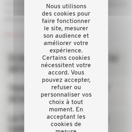
victoires pour la CAPEB qui a veillé à défendre, grâce à la
Nous utilisons
force de son réseau, les intérêts des entreprises
des cookies pour
artisanales du bâtiment !
faire fonctionner
le site, mesurer
Découvrez toutes nos victoires ici.
son audience et
améliorer votre
expérience.
ÉCONOMIE DE L’ARTISANAT DU
Certains cookies
nécessitent votre
BÂTIMENT
accord. Vous
pouvez accepter,
TRANSITION ÉCOLOGIQUE ET
refuser ou
personnaliser vos
DÉVELOPPEMENT DURABLE
choix à tout
moment. En
acceptant les
LA FORMATION ET L’EMPLOI
cookies de
DANS L’ARTISANAT DU
mesure