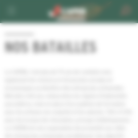
Personnaliser la gestion des cookies
NOS BATAILLES
La CAPEB, c’est plus de 75 ans de combats mais
également de victoires et d'avancées sociales et
économiques au bénéfice des entreprises artisanales.
Retraite à 60 ans, instauration du régime d’indemnités
journalières, mise en place d’un système de formation
pour les artisans, les conjoints et les salariés, TVA à 5.5%
pour les travaux de rénovation, principe d'allotissement…
La CAPEB est une organisation de proximité aux côtés
des entreprises artisanales du bâtiment. Ses objectifs :