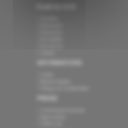
PLAN DU SITE
Actualités
Evénements
Présentation
Nos batailles
Nos services
Contact
INFORMATIONS
Crédits
Mentions légales
Politique de confidentialité
PRESSE
Communiqués de presse
Espace presse
Chiffres clés