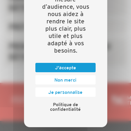
BÂTIMENT
d’audience, vous
nous aidez à
rendre le site
PROTECTION SOCIALE
plus clair, plus
utile et plus
adapté à vos
PROMOTION DES MÉTIERS DU
besoins.
BÂTIMENT
J'accepte
Non merci
Je personnalise
Politique de
confidentialité