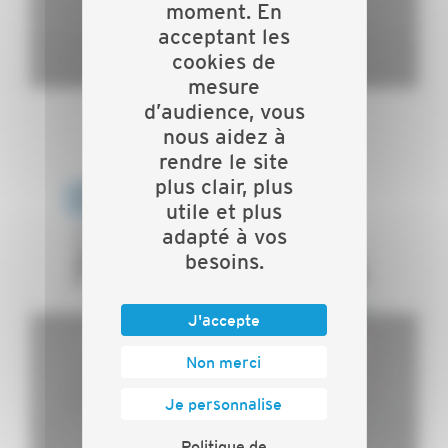
moment. En
acceptant les
cookies de
Paris- Carrousel du Louvres
mesure
d’audience, vous
DU 24 AU 27 OCTOBRE 2024
nous aidez à
rendre le site
plus clair, plus
utile et plus
adapté à vos
besoins.
J'accepte
Rencontres des Métiers de
Non merci
l'Accessibilité
Je personnalise
CAPEB MAINE ET LOIRE
Politique de