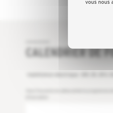
vous nous a
CALENDRIER DE 
Habilitation électrique : BR, B1, B1V
Vous trouverez en pièce jointe le programme de 
d'inscription