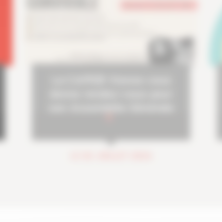
La CAPEB Vienne vous
donne rendez-vous pour
son Assemblée Générale
2026 !
LE 02 JUILLET 2026