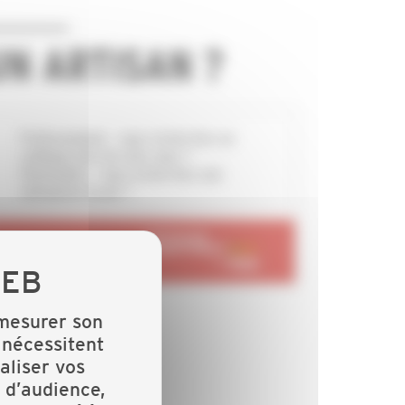
UN ARTISAN ?
Professionnels - vous recherchez un
collègue près de chez vous ?
Particuliers - vous recherchez une
entreprise locale ?
RENDEZ-VOUS SUR
 mesurer son
 nécessitent
aliser vos
 d’audience,