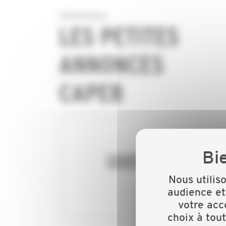
LES PETITES
ANNONCES
CAPEB
Nous utilis
audience et
votre acc
choix à tou