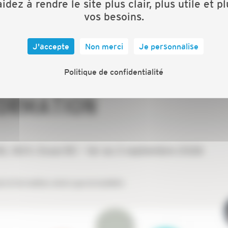
idez à rendre le site plus clair, plus utile et p
vos besoins.
J'accepte
Non merci
Je personnalise
Politique de confidentialité
FORMATION
, B2, B2V, Essai BC - 1er au 3 septembre 2026
la formation ainsi que le bulletin