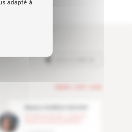
lus adapté à
TOUTES LES FORMATIONS
MARDI 1 SEPT. 2026
Mélanie CHAMBEAU-BOUTANT
Secrétariat de direction – Chargée de
missions Formations/Qualifications