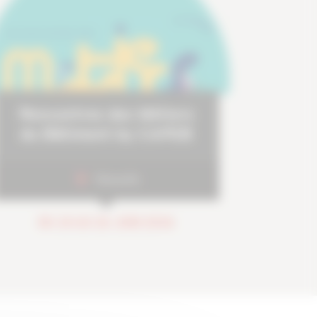
Rencontres des Métiers
du Bâtiment by CAPEB
Marseille
DU 24 AU 26 JUIN 2026