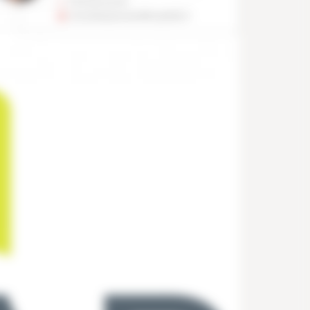
05 49 61 00 99
mchambeauboutant@capeb86.fr