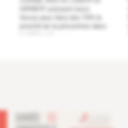
CAPEB, IRIS-ST, CNATP et
OPPBTP unissent leurs
forces pour faire des TPE la
priorité de la prévention dans
le bâtiment