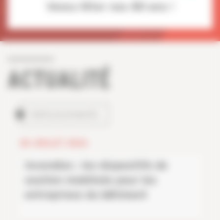
Venez fêter nos 80 ans !
ACTUALITÉ
TOUTES LES ACTUALITÉS
28 JUILLET 2026
Incendies : les dispositifs de
soutien mobilisés pour les
entreprises du bâtiment