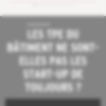
LES TPE DU
BÂTIMENT NE SONT-
ELLES PAS LES
START-UP DE
TOUJOURS ?