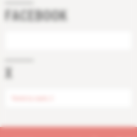
FACEBOOK
X
Tweets by capeb_fr