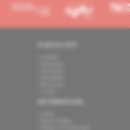
PLAN DU SITE
Actualités
Événements
Présentation
Nos batailles
Nos services
Contact
INFORMATIONS
Crédits
Mentions légales
Politique de confidentialité